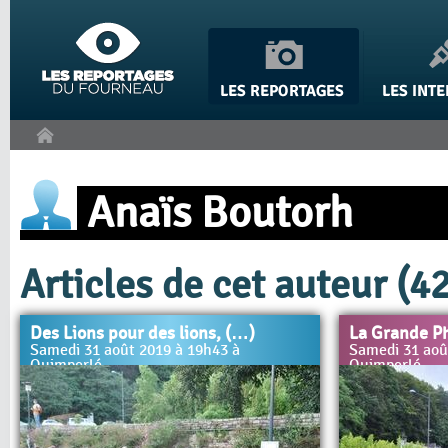
Panneau de gestion des cookies
Anaïs Boutorh
Articles de cet auteur (42
Des Lions pour des lions, (…)
La Grande Ph
Samedi 31 août 2019 à 19h43 à
Samedi 31 aoû
Quimperlé
Quimperlé