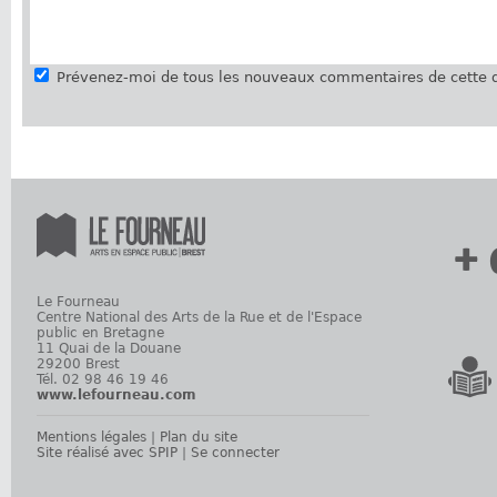
Prévenez-moi de tous les nouveaux commentaires de cette d
+ 
Le Fourneau
Centre National des Arts de la Rue et de l'Espace
public en Bretagne
11 Quai de la Douane
29200 Brest
Tél. 02 98 46 19 46
www.lefourneau.com
Mentions légales
|
Plan du site
Site réalisé avec SPIP
|
Se connecter