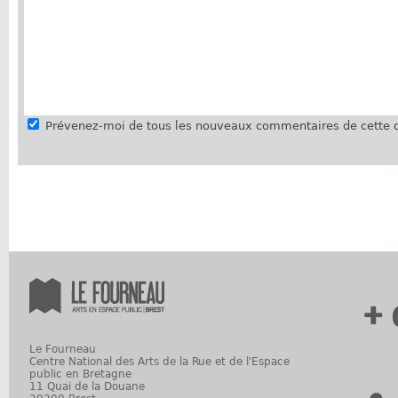
Prévenez-moi de tous les nouveaux commentaires de cette d
+ 
Le Fourneau
Centre National des Arts de la Rue et de l'Espace
public en Bretagne
11 Quai de la Douane