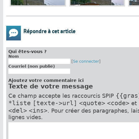
Répondre à cet article
Qui êtes-vous ?
Nom
[
Se connecter
]
Courriel (non publié)
Ajoutez votre commentaire ici
Texte de votre message
{{gras
Ce champ accepte les raccourcis SPIP
*liste
[texte->url]
<quote>
<code>
et
<del>
<ins>
. Pour créer des paragraphes, la
lignes vides.