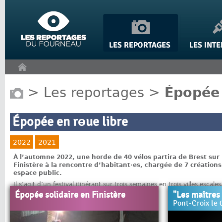
Panneau de gestion des cookies
>
Les reportages
>
Épopée 
Épopée en rɵue libre
2022
2021
À l’automne 2022, une horde de 40 vélos partira de Brest sur 
Finistère à la rencontre d’habitant·es, chargée de 7 créations 
espace public.
Il s’agit d’un festival itinérant sur trois semaines en trois villes escale
Le Fourneau et les habitant·es de chaque territoire, mêlant art de la 
Épopée solidaire en Finistère
"Les maîtres
Pont-Croix le 
En proposant une itinérance exclusivement à vélo (sans voiture-balais
nécessaire à l’espace scénique via l’utilisation de vélos générateurs, le
questionne autour de l’empreinte environnementale du spectacle viv