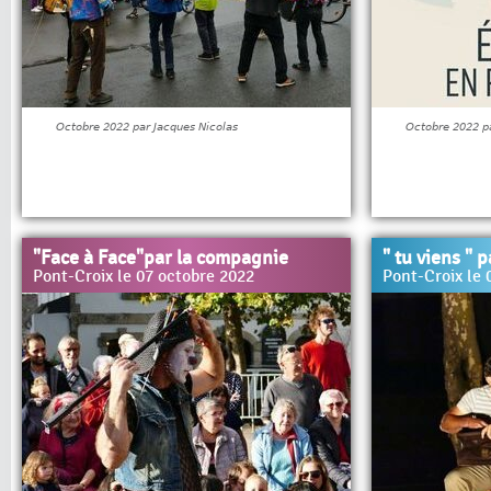
Octobre 2022 par Jacques Nicolas
Octobre 2022 pa
"Face à Face"par la compagnie
" tu viens " 
Pont-Croix le 07 octobre 2022
Pont-Croix le 