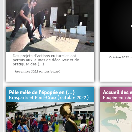
Des projets d’actions culturelles ont
Octobre 2022 pa
permis aux jeunes de découvrir et de
pratiquer des (…)
Novembre 2022 par Lucie Laot
Pêle mêle de l’épopée en (…)
Accueil des e
Brasparts et Pont-Croix ( octobre 2022 )
Épopée en røue