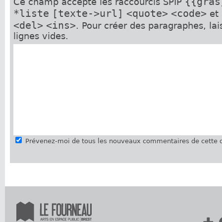
{{gras
Ce champ accepte les raccourcis SPIP
*liste
[texte->url]
<quote>
<code>
et
<del>
<ins>
. Pour créer des paragraphes, la
lignes vides.
Prévenez-moi de tous les nouveaux commentaires de cette d