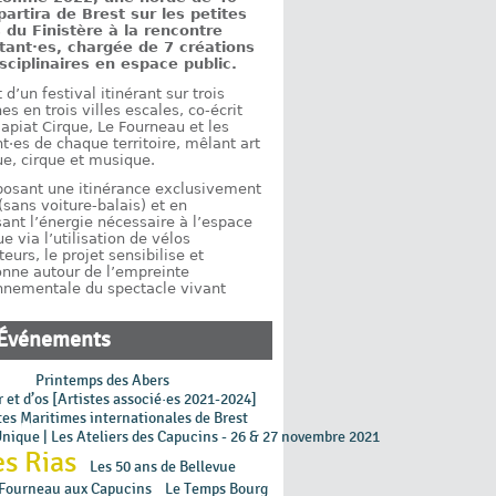
partira de Brest sur les petites
 du Finistère à la rencontre
tant·es, chargée de 7 créations
isciplinaires en espace public.
it d’un festival itinérant sur trois
s en trois villes escales, co-écrit
apiat Cirque, Le Fourneau et les
t·es de chaque territoire, mêlant art
ue, cirque et musique.
posant une itinérance exclusivement
(sans voiture-balais) et en
ant l’énergie nécessaire à l’espace
e via l’utilisation de vélos
eurs, le projet sensibilise et
onne autour de l’empreinte
nnementale du spectacle vivant
Événements
Printemps des Abers
 et d’os [Artistes associé·es 2021-2024]
tes Maritimes internationales de Brest
Unique | Les Ateliers des Capucins - 26 & 27 novembre 2021
es Rias
Les 50 ans de Bellevue
 Fourneau aux Capucins
Le Temps Bourg