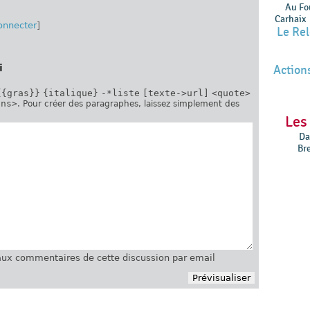
Au Fo
Carhaix
onnecter
]
Le Re
i
Actions
{{gras}}
{italique}
-*liste
[texte->url]
<quote>
ins>
. Pour créer des paragraphes, laissez simplement des
Les
Da
Br
ux commentaires de cette discussion par email