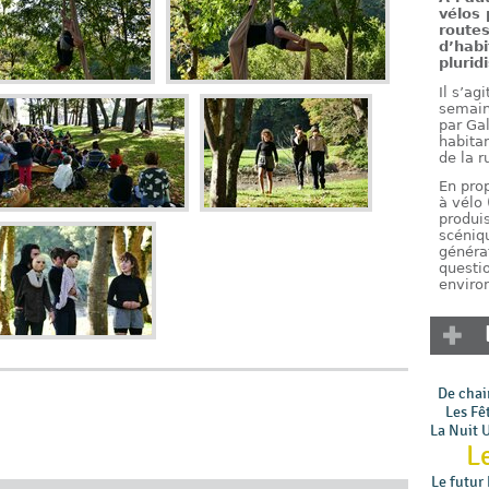
vélos 
routes
d’habi
plurid
Il s’ag
semaine
par Gal
habitan
de la r
En pro
à vélo 
produis
scéniqu
générat
questi
enviro
De chair
Les Fê
La Nuit 
L
Le futur