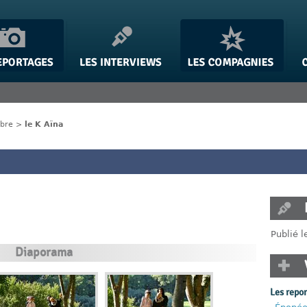
ibre
>
le K Aïna
Publié 
Diaporama
Les repo