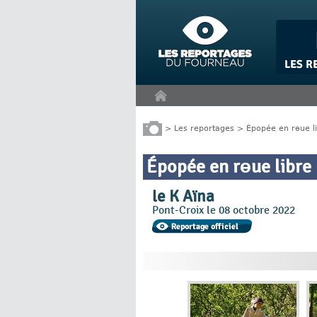
Panneau de gestion des cookies
>
Les reportages
>
Épopée en rɵue l
Épopée en rɵue libre
le K Aïna
Pont-Croix le 08 octobre 2022