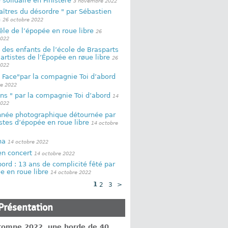
solidaire en Finistère
3 novembre 2022
îtres du désordre " par Sébastien
n
26 octobre 2022
le de l’épopée en roue libre
26
2022
 des enfants de l’école de Brasparts
 artistes de l’Épopée en røue libre
26
2022
 Face"par la compagnie Toi d’abord
re 2022
ens " par la compagnie Toi d’abord
14
2022
née photographique détournée par
istes d’épopée en roue libre
14 octobre
na
14 octobre 2022
en concert
14 octobre 2022
bord : 13 ans de complicité fêté par
e en roue libre
14 octobre 2022
1
2
3
>
Présentation
utomne 2022, une horde de 40