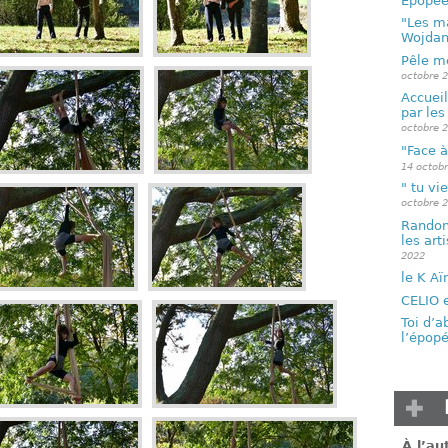
Épopée 
"Les ma
Wojda
Pêle mê
octobre 
Accueil
par les
octobre 
"Face à
14 octob
" tu vi
octobre 
Randon
les art
2022
le K Aï
CELIO 
Toi d’a
l’épopé
À l’a