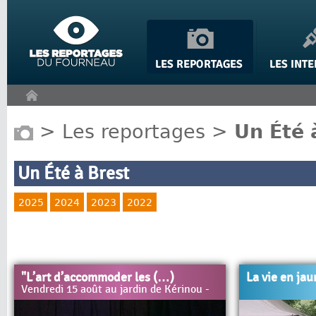
Panneau de gestion des cookies
>
Les reportages
>
Un Été 
Un Été à Brest
2025
2024
2023
2022
"L’art d’accommoder les (…)
La vie en ja
Vendredi 15 août au jardin de Kérinou -