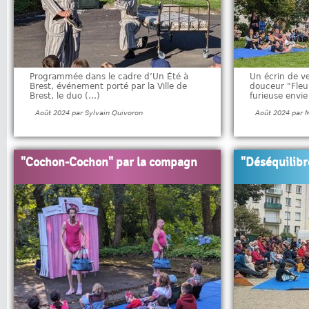
Programmée dans le cadre d’Un Été à
Un écrin de v
Brest, événement porté par la Ville de
douceur "Fleur
Brest, le duo (…)
furieuse envie
Août 2024 par Sylvain Quivoron
Août 2024 par M
"Cochon-Cochon" par la compagn
"Déséquilibr