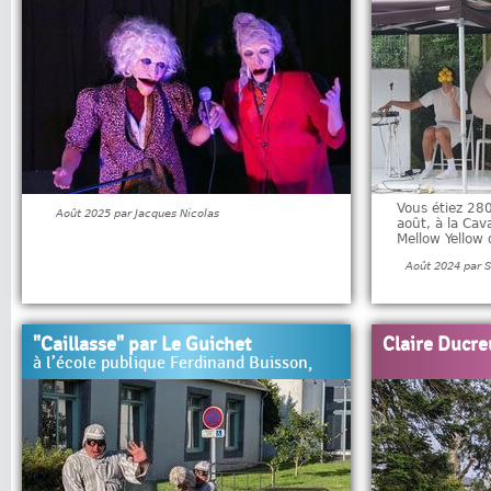
Vous étiez 28
Août 2025 par Jacques Nicolas
août, à la Cav
Mellow Yellow
Août 2024 par 
"Caillasse" par Le Guichet
Claire Ducre
à l’école publique Ferdinand Buisson,