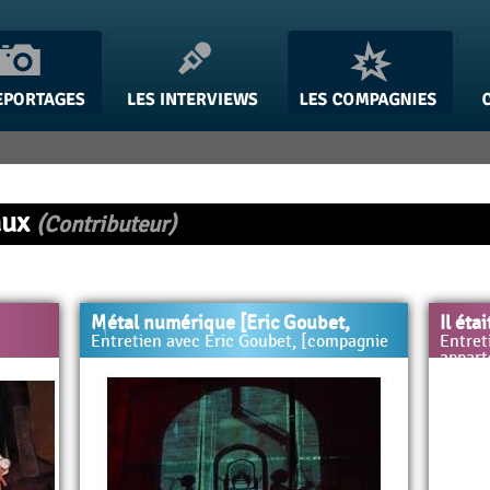
aux
(Contributeur)
Métal numérique [Eric Goubet,
Il éta
Entretien avec Eric Goubet, [compagnie
Entret
appar