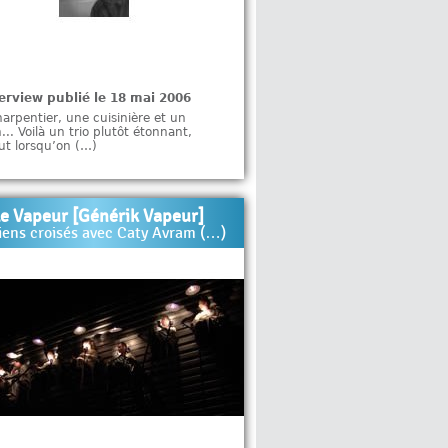
erview publié le 18 mai 2006
arpentier, une cuisinière et un
... Voilà un trio plutôt étonnant,
ut lorsqu’on (…)
e Vapeur [Générik Vapeur]
iens croisés avec Caty Avram (…)