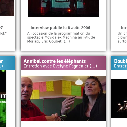
07
Interview publié le 8 août 2006
Int
"Tok"
A l’occasion de la programmation du
Un ch
spectacle Movida ex Machina au FAR de
clown
Morlaix, Eric Goubet, (…)
surto
er
Annibal contre les éléphants
Doubl
…)
Entretien avec Evelyne Fagnen et (…)
Entret