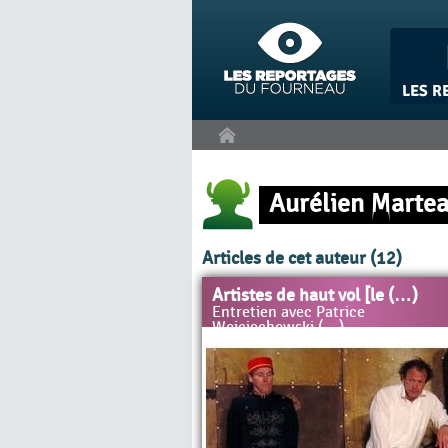
Panneau de gestion des cookies
Aurélien Marte
Articles de cet auteur (12)
Artistes de haut vol [le (…)
Entretien avec Patrice
Wojciechowski (…)