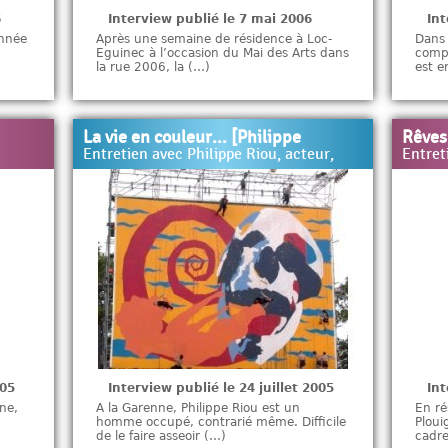
6
Interview publié le 7 mai 2006
Int
année
Après une semaine de résidence à Loc-
Dans 
Eguinec à l’occasion du Mai des Arts dans
compa
la rue 2006, la (…)
est e
La vie en couleur... [Philippe
Rêves 
Entretien avec Philippe Riou, acteur,
Entret
005
Interview publié le 24 juillet 2005
Int
nne,
A la Garenne, Philippe Riou est un
En ré
homme occupé, contrarié même. Difficile
Ploui
de le faire asseoir (…)
cadre