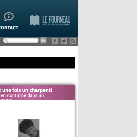
it une fois un charpenti
ien nocturne dans un
tement