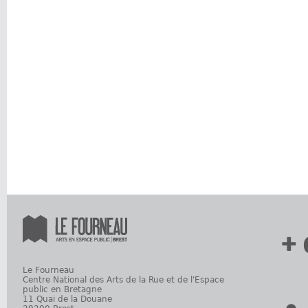
+ 
Le Fourneau
Centre National des Arts de la Rue et de l'Espace
public en Bretagne
11 Quai de la Douane