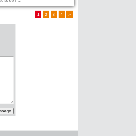
écits de (…)
1
2
3
4
>