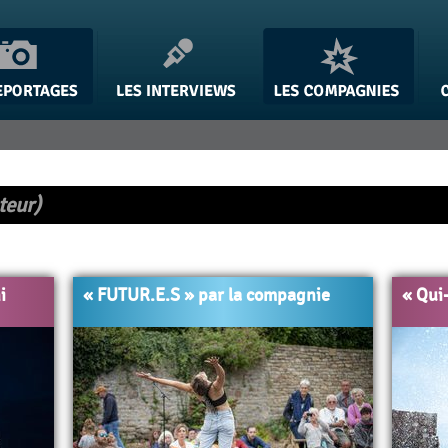
teur)
i
« FUTUR.E.S » par la compagnie
« Qui