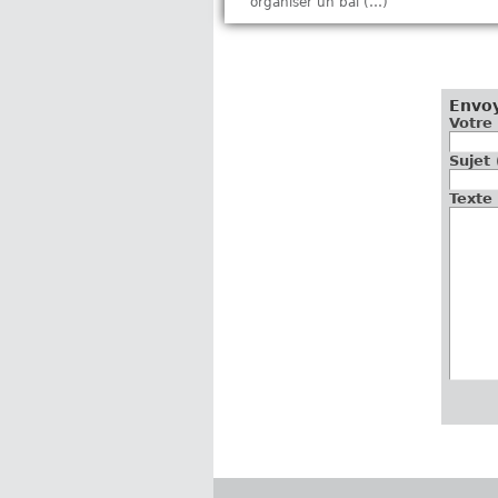
organiser un bal (…)
Envo