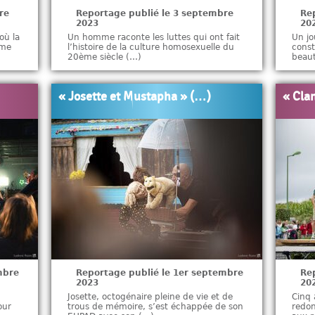
re
Reportage publié le 3 septembre
Re
2023
20
où la
Un homme raconte les luttes qui ont fait
Un jo
hme
l’histoire de la culture homosexuelle du
const
20ème siècle (…)
beaut
« Josette et Mustapha » (…)
« Cla
mbre
Reportage publié le 1er septembre
Re
2023
20
Josette, octogénaire pleine de vie et de
Cinq 
our
trous de mémoire, s’est échappée de son
redon