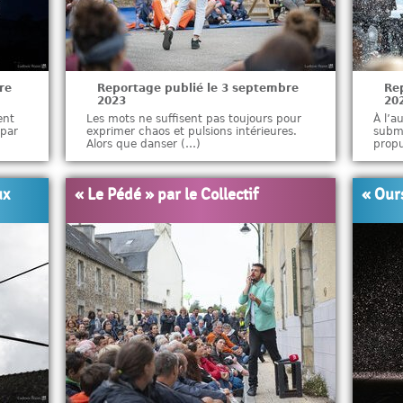
re
Reportage publié le 3 septembre
Re
2023
20
ent
Les mots ne suffisent pas toujours pour
À l’a
 par
exprimer chaos et pulsions intérieures.
subme
Alors que danser (…)
prop
ux
« Le Pédé » par le Collectif
« Our