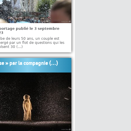
portage publié le 3 septembre
23
ube de leurs 50 ans, un couple est
rgé par un flot de questions qui les
ulsent 30 (…)
se » par la compagnie (…)