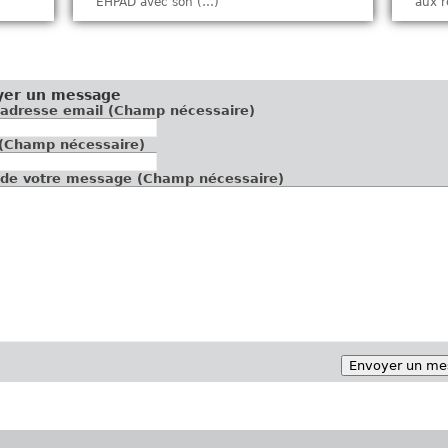
EHPAD avec son (…)
aux r
yer un message
Votre adresse email (Champ nécessaire)
Sujet (Champ nécessaire)
Texte de votre message (Champ nécessaire)