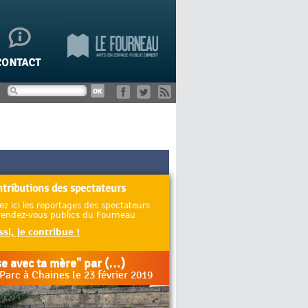
ntributions des spectateurs
ez ici les reportages des spectateurs
 rendez-vous publics du Fourneau
si, je contribue !
e avec ta mère" par (…)
 Parc à Chaines le 23 février 2019