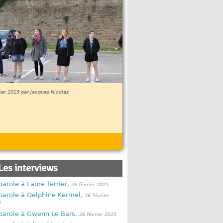
ier 2019 par Jacques Nicolas
Les interviews
parole à Laure Terrier,
26 février 2025
parole à Delphine Kermel,
26 février
5
parole à Gwenn Le Bars,
26 février 2025