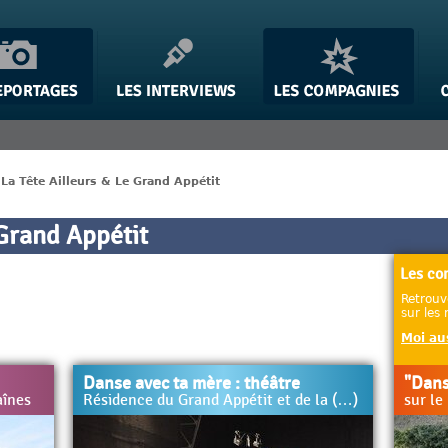
>
La Tête Ailleurs & Le Grand Appétit
 Grand Appétit
Les co
Retrouv
sur les
Moi aus
"Dans
Danse avec ta mère : théâtre
sur le
aînes
Résidence du Grand Appétit et de la (…)