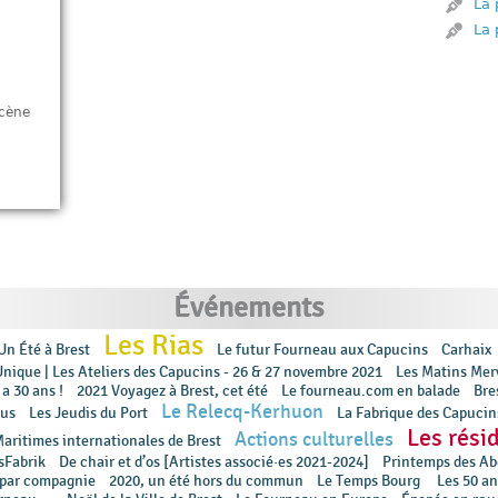
La 
La 
scène
Événements
Les Rias
Un Été à Brest
Le futur Fourneau aux Capucins
Carhaix
Unique | Les Ateliers des Capucins - 26 & 27 novembre 2021
Les Matins Mer
a 30 ans !
2021 Voyagez à Brest, cet été
Le fourneau.com en balade
Bre
Le Relecq-Kerhuon
ous
Les Jeudis du Port
La Fabrique des Capucin
Les rési
Actions culturelles
Maritimes internationales de Brest
sFabrik
De chair et d’os [Artistes associé·es 2021-2024]
Printemps des Ab
 par compagnie
2020, un été hors du commun
Le Temps Bourg
Les 50 an