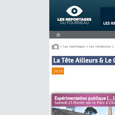
Panneau de gestion des cookies
>
Les reportages
>
Les résidences
La Tête Ailleurs & Le
2019
Expérimentation publique (…)
Samedi 23 février sur le Parc à Ch