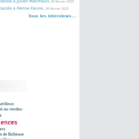
parole à Julien Marchaiss
26 février 2025
parole à Périne Faivre,
26 février 2025
Tous les interviews...
veilleux
st au rendez-
s
dences
ers
s de Bellevue