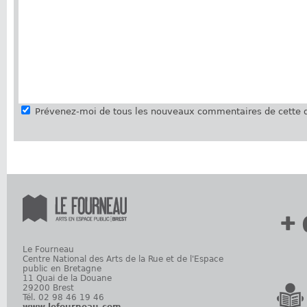
Prévenez-moi de tous les nouveaux commentaires de cette d
+ 
Le Fourneau
Centre National des Arts de la Rue et de l'Espace
public en Bretagne
11 Quai de la Douane
29200 Brest
Tél. 02 98 46 19 46