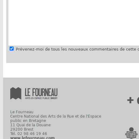
Prévenez-moi de tous les nouveaux commentaires de cette d
+ 
Le Fourneau
Centre National des Arts de la Rue et de l'Espace
public en Bretagne
11 Quai de la Douane
29200 Brest
Tél. 02 98 46 19 46
www.lefourneau.com