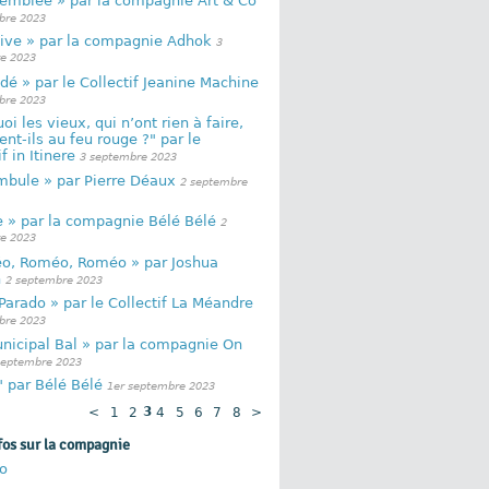
semblée » par la compagnie Art & Co
bre 2023
Vive » par la compagnie Adhok
3
e 2023
dé » par le Collectif Jeanine Machine
bre 2023
oi les vieux, qui n’ont rien à faire,
ent-ils au feu rouge ?" par le
f in Itinere
3 septembre 2023
mbule » par Pierre Déaux
2 septembre
e » par la compagnie Bélé Bélé
2
e 2023
o, Roméo, Roméo » par Joshua
n
2 septembre 2023
Parado » par le Collectif La Méandre
bre 2023
nicipal Bal » par la compagnie On
septembre 2023
 par Bélé Bélé
1er septembre 2023
<
1
2
3
4
5
6
7
8
>
fos sur la compagnie
o