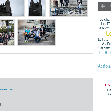
De chair
Les Fê
La Nuit 
L
Le futur
Au Fo
Carhaix
Le Re
Actions
Les
onnecter
]
Da
Br
i