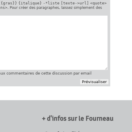
{{gras}}
{italique}
-*liste
[texte->url]
<quote>
ins>
. Pour créer des paragraphes, laissez simplement des
ux commentaires de cette discussion par email
+ d'infos sur le Fourneau