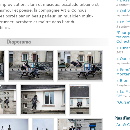
« L’As
t improvisation, slam et musique, escalade urbaine et
3 septem
 humour et poésie, la compagnie Art & Co nous
« Qui-
septembr
es portés par un beau parleur, un musicien multi-
« Le Pé
erunner, acrobate et maître dans l’art du
3 septem
lics.
"Pourqu
travers
Diaporama
Collecti
« Funa
2023
« Ours
septembr
« Romé
Monte
« Bien 
2 septem
« Le Mu
Off
1er 
"Ourse"
Plus d'in
Art & C