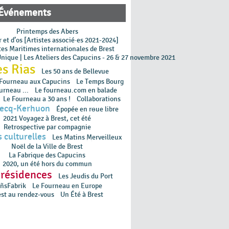
Événements
Printemps des Abers
 et d’os [Artistes associé·es 2021-2024]
tes Maritimes internationales de Brest
Unique | Les Ateliers des Capucins - 26 & 27 novembre 2021
es Rias
Les 50 ans de Bellevue
 Fourneau aux Capucins
Le Temps Bourg
urneau ...
Le fourneau.com en balade
Le Fourneau a 30 ans !
Collaborations
lecq-Kerhuon
Épopée en rɵue libre
2021 Voyagez à Brest, cet été
Retrospective par compagnie
 culturelles
Les Matins Merveilleux
Noël de la Ville de Brest
La Fabrique des Capucins
2020, un été hors du commun
 résidences
Les Jeudis du Port
ñsFabrik
Le Fourneau en Europe
est au rendez-vous
Un Été à Brest