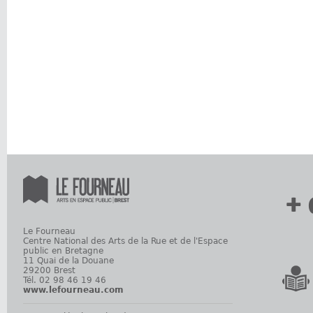
+ 
Le Fourneau
Centre National des Arts de la Rue et de l'Espace
public en Bretagne
11 Quai de la Douane
29200 Brest
Tél. 02 98 46 19 46
www.lefourneau.com