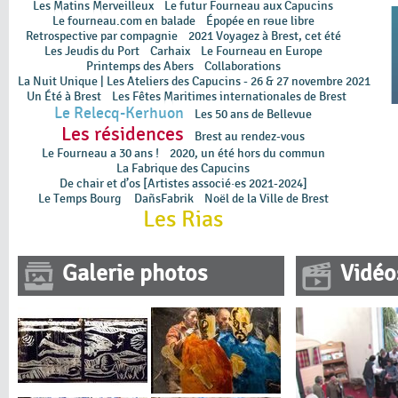
Les Matins Merveilleux
Le futur Fourneau aux Capucins
Le fourneau.com en balade
Épopée en rɵue libre
Retrospective par compagnie
2021 Voyagez à Brest, cet été
Les Jeudis du Port
Carhaix
Le Fourneau en Europe
Printemps des Abers
Collaborations
La Nuit Unique | Les Ateliers des Capucins - 26 & 27 novembre 2021
Un Été à Brest
Les Fêtes Maritimes internationales de Brest
Le Relecq-Kerhuon
Les 50 ans de Bellevue
Les résidences
Brest au rendez-vous
Le Fourneau a 30 ans !
2020, un été hors du commun
La Fabrique des Capucins
De chair et d’os [Artistes associé·es 2021-2024]
Le Temps Bourg
DañsFabrik
Noël de la Ville de Brest
Les Rias
Galerie photos
Vidéo