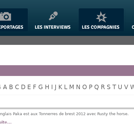
4
A
B
C
D
E
F
G
H
I
J
K
L
M
N
O
P
Q
R
S
T
U
V
Anglais Paka est aux Tonnerres de brest 2012 avec Rusty the horse.
uite...