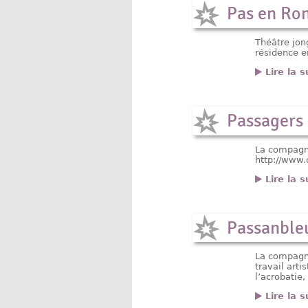
Pas en Ron
Théâtre jon
résidence e
Lire la s
Passagers 
La compagni
http://www
Lire la s
Passanbleu
La compagni
travail arti
l’acrobatie
Lire la s