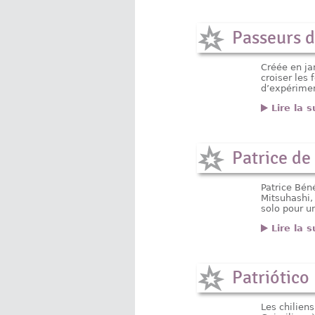
Passeurs d
Créée en ja
croiser les
d’expérimen
Lire la s
Patrice de
Patrice Béné
Mitsuhashi, 
solo pour u
Lire la s
Patriótico
Les chiliens