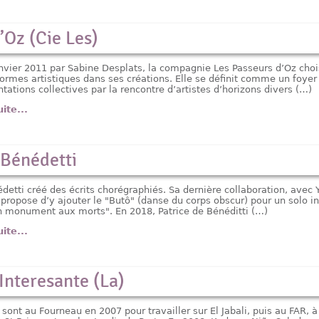
’Oz (Cie Les)
nvier 2011 par Sabine Desplats, la compagnie Les Passeurs d’Oz choi
 formes artistiques dans ses créations. Elle se définit comme un foyer
tations collectives par la rencontre d’artistes d’horizons divers (…)
uite...
 Bénédetti
detti créé des écrits chorégraphiés. Sa dernière collaboration, avec 
propose d’y ajouter le "Butô" (danse du corps obscur) pour un solo int
n monument aux morts". En 2018, Patrice de Bénéditti (…)
uite...
 Interesante (La)
 sont au Fourneau en 2007 pour travailler sur El Jabali, puis au FAR,