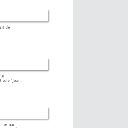
sit de
Yui
itulé "Jean,
 à Lampaul