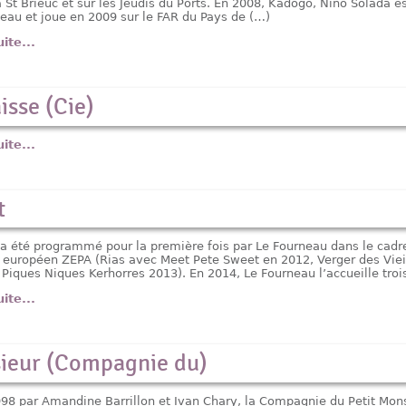
 St Brieuc et sur les Jeudis du Ports. En 2008, Kadogo, Niño Solada e
neau et joue en 2009 sur le FAR du Pays de (…)
uite...
isse (Cie)
uite...
t
a été programmé pour la première fois par Le Fourneau dans le cadr
uropéen ZEPA (Rias avec Meet Pete Sweet en 2012, Verger des Viei
 Piques Niques Kerhorres 2013). En 2014, Le Fourneau l’accueille troi
uite...
sieur (Compagnie du)
98 par Amandine Barrillon et Ivan Chary, la Compagnie du Petit Mon