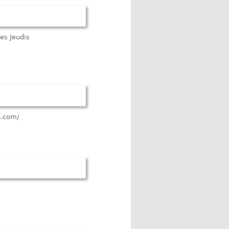
es Jeudis
c.com/