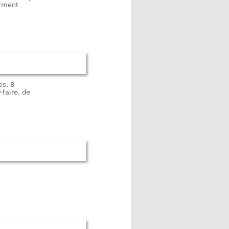
orment
es. 8
-faire, de