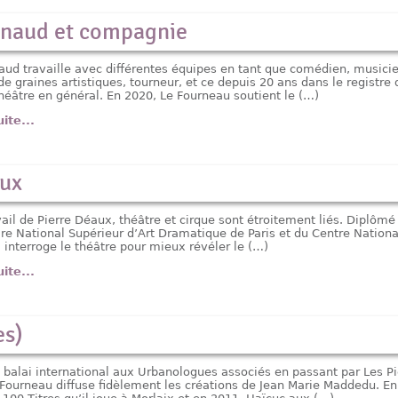
nnaud et compagnie
aud travaille avec différentes équipes en tant que comédien, musicie
de graines artistiques, tourneur, et ce depuis 20 ans dans le registre 
théâtre en général. En 2020, Le Fourneau soutient le (…)
uite...
aux
ail de Pierre Déaux, théâtre et cirque sont étroitement liés. Diplômé 
re National Supérieur d’Art Dramatique de Paris et du Centre Nationa
l interroge le théâtre pour mieux révéler le (…)
uite...
es)
 balai international aux Urbanologues associés en passant par Les P
 Fourneau diffuse fidèlement les créations de Jean Marie Maddedu. En