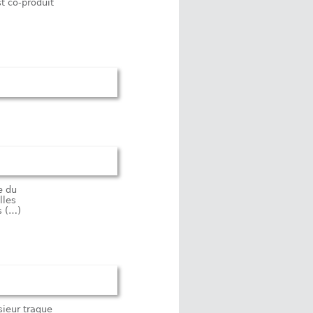
st co-produit
e du
lles
s (…)
sieur traque