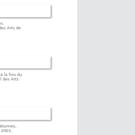
n,
des Arts de
à la fois du
l des Arts
iétonnes,
 2003,