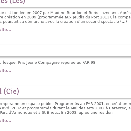
tes (Les)
e est fondée en 2007 par Maxime Bourdon et Boris Lozneanu. Après
re création en 2009 (programmée aux Jeudis du Port 2013), la compa
es poursuit sa démarche avec la création d’un second spectacle (…)
uite...
urlesque. Prix Jeune Compagnie repérée au FAR 98
uite...
l (Cie)
mporaine en espace public. Programmés au FAR 2001, en création-r
 avril 2002 et programmés durant le Mai des arts 2002 à Carantec, 
 Parc d’Armorique et à St Brieuc. En 2003, après une résiden
uite...