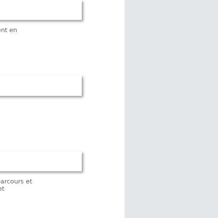
ent en
parcours et
et