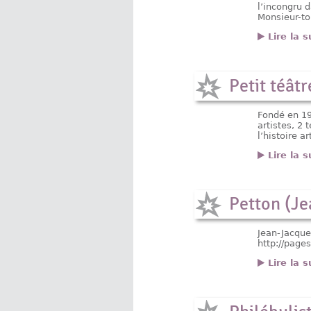
l’incongru 
Monsieur-to
Lire la s
Petit téâtr
Fondé en 19
artistes, 2 
l’histoire 
Lire la s
Petton (J
Jean-Jacque
http://page
Lire la s