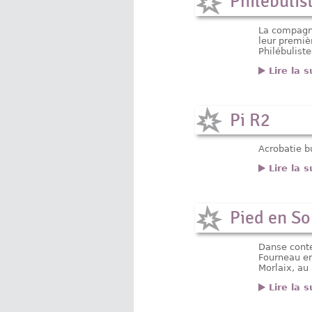
Philébulis
La compagni
leur premiè
Philébulist
Lire la s
Pi R2
Acrobatie b
Lire la s
Pied en So
Danse conte
Fourneau en
Morlaix, au
Lire la s