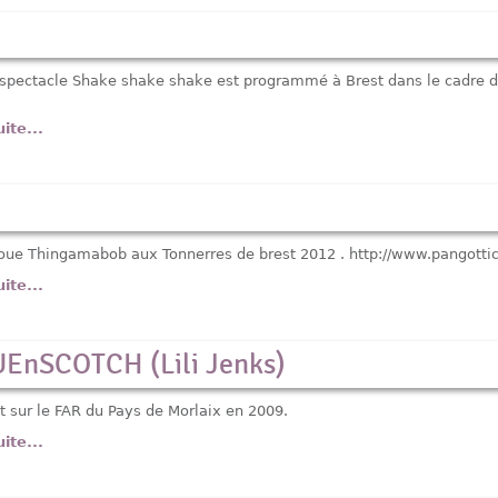
 spectacle Shake shake shake est programmé à Brest dans le cadre d
uite...
joue Thingamabob aux Tonnerres de brest 2012 . http://www.pangotti
uite...
nSCOTCH (Lili Jenks)
st sur le FAR du Pays de Morlaix en 2009.
uite...