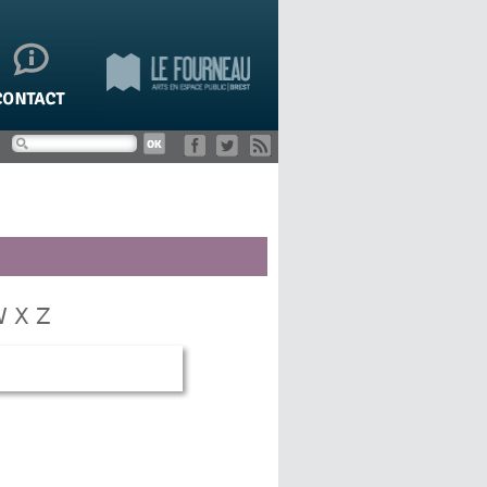
W
X
Z