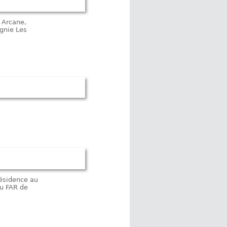
 Arcane,
gnie Les
ésidence au
au FAR de