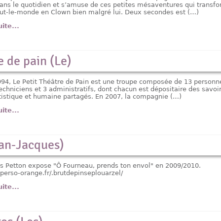
dans le quotidien et s’amuse de ces petites mésaventures qui transf
ut-le-monde en Clown bien malgré lui. Deux secondes est (…)
uite...
e de pain (Le)
94, Le Petit Théâtre de Pain est une troupe composée de 13 personn
techniciens et 3 administratifs, dont chacun est dépositaire des savoir
artistique et humaine partagés. En 2007, la compagnie (…)
uite...
ean-Jacques)
s Petton expose "Ô Fourneau, prends ton envol" en 2009/2010.
sperso-orange.fr/.brutdepinseplouarzel/
uite...