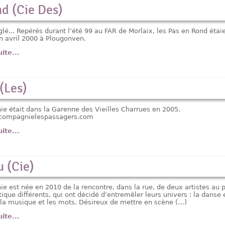
d (Cie Des)
glé... Repérés durant l’été 99 au FAR de Morlaix, les Pas en Rond étai
n avril 2000 à Plougonven.
uite...
(Les)
e était dans la Garenne des Vieilles Charrues en 2005.
.compagnielespassagers.com
uite...
 (Cie)
e est née en 2010 de la rencontre, dans la rue, de deux artistes au 
stique différents, qui ont décidé d’entremêler leurs univers : la danse 
, la musique et les mots. Désireux de mettre en scène (…)
uite...