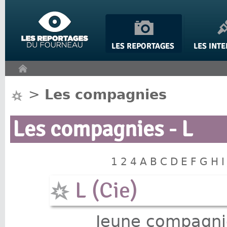
Panneau de gestion des cookies
>
Les compagnies
Les compagnies - L
1
2
4
A
B
C
D
E
F
G
H
I
L (Cie)
Jeune compagni