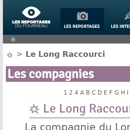
Panneau de gestion des cookies
>
Le Long Raccourci
Les compagnies
1
2
4
A
B
C
D
E
F
G
H
I
Le Long Raccou
La compagnie du Lon