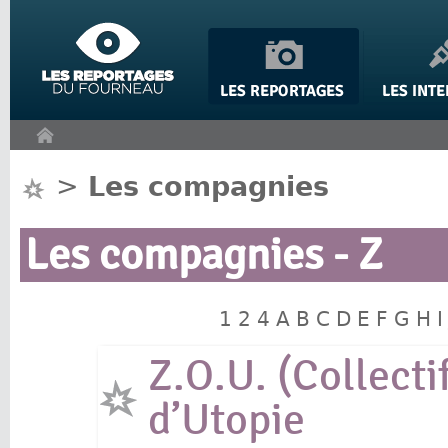
Panneau de gestion des cookies
>
Les compagnies
Les compagnies - Z
1
2
4
A
B
C
D
E
F
G
H
I
Z.O.U. (Collecti
d’Utopie