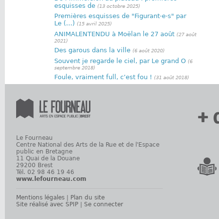
esquisses de
(13 octobre 2025)
Premières esquisses de "Figurant·e·s" par
Le (…)
(15 avril 2025)
ANIMALENTENDU à Moëlan le 27 août
(27 août
2021)
Des garous dans la ville
(6 août 2020)
Souvent je regarde le ciel, par Le grand O
(6
septembre 2018)
Foule, vraiment full, c’est fou !
(31 août 2018)
+ 
Le Fourneau
Centre National des Arts de la Rue et de l'Espace
public en Bretagne
11 Quai de la Douane
29200 Brest
Tél. 02 98 46 19 46
www.lefourneau.com
Mentions légales
|
Plan du site
Site réalisé avec SPIP
|
Se connecter