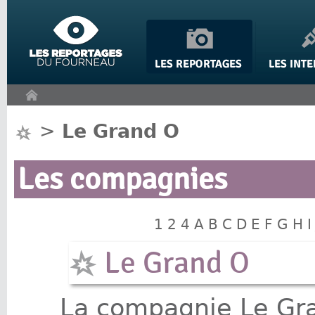
Panneau de gestion des cookies
>
Le Grand O
Les compagnies
1
2
4
A
B
C
D
E
F
G
H
I
Le Grand O
La compagnie Le Gra