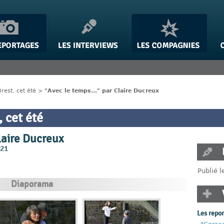
rest, cet été
>
"Avec le temps..." par Claire Ducreux
 cet été
Claire Ducreux
021
Publié 
Diaporama
Les repo