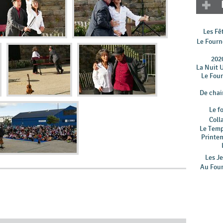
Les Fê
Le Fourn
202
La Nuit 
Le Fou
De chair
Le f
Coll
Le Tem
Printe
Les Je
Au Four