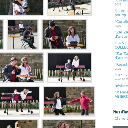
"Coraso
2021
"la vol
pourqu
"CoraSo
2021
"Zai Za
d’art
25
"LA VO
COLLEC
"Zaï Za
d’art
25
"Résist
2021
"RESIST
août 202
Résiste
"Mange
ABIERT
Plus d'in
Claire