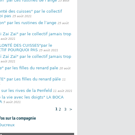
n" par Les rustines de l’ange
25 août
onté des cuisses" par le collectif
oi pas
25 août 2021
n" par les rustines de l’ange
25 août
i Zai Zai" par le collectif jamais trop
 août 2021
LONTÉ DES CUISSES"par le
TIF POURQUOI PAS
25 août 2021
ï Zaï Zaï" par le collectif Jamais trop
 août 2021
e" par les filles du renard pale
20 août
E" par Les filles du renard pâle
11
1
 sur les rives de la Penfeld
11 août 2021
 la vie avec les doigts" LA BOCA
A
5 août 2021
1
2
3
>
fos sur la compagnie
 Ducreux