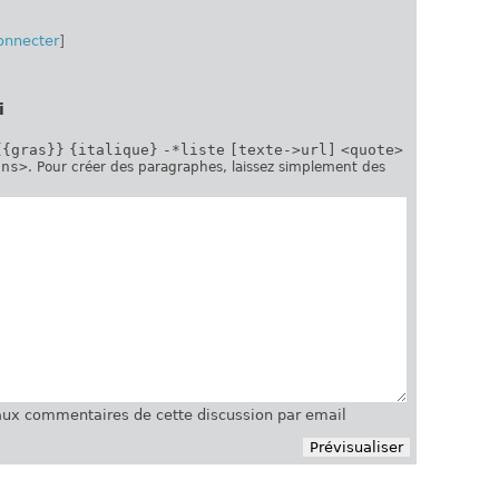
onnecter
]
i
{{gras}}
{italique}
-*liste
[texte->url]
<quote>
ins>
. Pour créer des paragraphes, laissez simplement des
ux commentaires de cette discussion par email