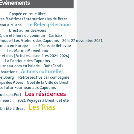
Événements
Épopée en rɵue libre
tes Maritimes internationales de Brest
Le Relecq-Kerhuon
eau a 30 ans !
Brest au rendez-vous
0, un été hors du commun
Carhaix
Unique | Les Ateliers des Capucins - 26 & 27 novembre 2021
rneau en Europe
Les 50 ans de Bellevue
Les Matins Merveilleux
 et d’os [Artistes associé·es 2021-2024]
La Fabrique des Capucins
ourneau.com en balade
DañsFabrik
Actions culturelles
aborations
ps Bourg
Retrospective par compagnie
mps des Abers
Noël de la Ville de Brest
Le futur Fourneau aux Capucins
Les résidences
udis du Port
neau ...
2021 Voyagez à Brest, cet été
Les Rias
Un Été à Brest