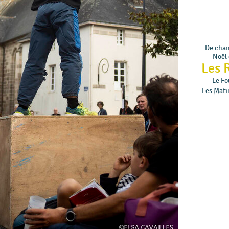
De chair
Noël 
Les 
Le Fo
Les Mati