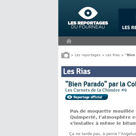
Panneau de gestion des cookies
>
Les reportages
>
Les Rias
>
"Bien
Les Rias
"Bien Parado" par la Co
Les Carnets de la Chimère #9
Pas de moquette mouillée ce
Quimperlé, l’atmosphère est
s’installer à même le bitum
Ça ne tarde pas, à peine l’Angelu