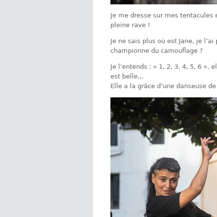
Je me dresse sur mes tentacules 
pleine rave !
Je ne sais plus où est Jane, je l’
championne du camouflage ?
Je l’entends : « 1, 2, 3, 4, 5, 6 »,
est belle…
Elle a la grâce d’une danseuse d