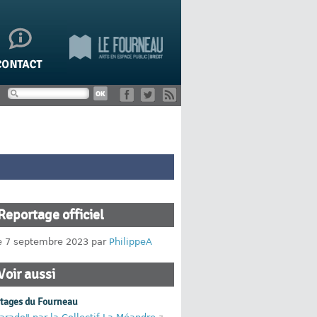
Reportage officiel
le 7 septembre 2023 par
PhilippeA
Voir aussi
rtages du Fourneau