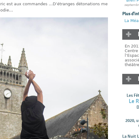
"Bien P
dric est aux commandes …D’étranges détonations me
septembr
élodie…
Plus d'in
La Méan
En 201
Centre 
l’Espac
associé
théâtr
Les Fê
Le 
D
2020, 
La Nuit 