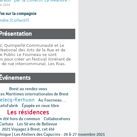
arado" par la Collectif La Méandre
7
e 2023
fos sur la compagnie
dre (Collectif)
Présentation
2, Quimperlé Communauté et Le
National des Arts de la Rue et de
e Public Le Fourneau se sont
s pour créer un festival itinérant de
e de rue intercommunal, Les Rias.
Événements
Brest au rendez-vous
tes Maritimes internationales de Brest
Relecq-Kerhuon
Au Fourneau ...
añsFabrik
Épopée en rɵue libre
Les résidences
un été hors du commun
Collaborations
Carhaix
Les 50 ans de Bellevue
2021 Voyagez à Brest, cet été
Unique | Les Ateliers des Capucins - 26 & 27 novembre 2021