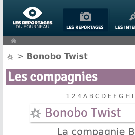
Panneau de gestion des cookies
>
Bonobo Twist
Les compagnies
1
2
4
A
B
C
D
E
F
G
H
I
Bonobo Twist
La compagnie B