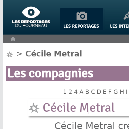
Panneau de gestion des cookies
>
Cécile Metral
Les compagnies
1
2
4
A
B
C
D
E
F
G
H
I
Cécile Metral
Cécile Metral c