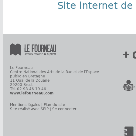
Site internet d
+ 
Le Fourneau
Centre National des Arts de la Rue et de l'Espace
public en Bretagne
11 Quai de la Douane
29200 Brest
Tél. 02 98 46 19 46
www.lefourneau.com
Mentions légales
|
Plan du site
Site réalisé avec SPIP
|
Se connecter