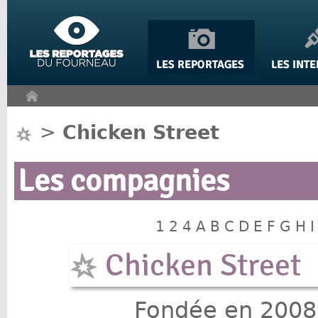
Panneau de gestion des cookies
>
Chicken Street
Les compagnies
1
2
4
A
B
C
D
E
F
G
H
I
Chicken Street
Fondée en 2008