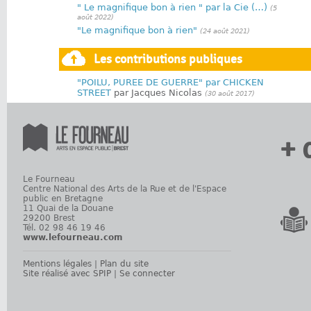
" Le magnifique bon à rien " par la Cie (…)
(5
août 2022)
"Le magnifique bon à rien"
(24 août 2021)
Les contributions publiques
"POILU, PUREE DE GUERRE" par CHICKEN
STREET
par Jacques Nicolas
(30 août 2017)
+ 
Le Fourneau
Centre National des Arts de la Rue et de l'Espace
public en Bretagne
11 Quai de la Douane
29200 Brest
Tél. 02 98 46 19 46
www.lefourneau.com
Mentions légales
|
Plan du site
Site réalisé avec SPIP
|
Se connecter