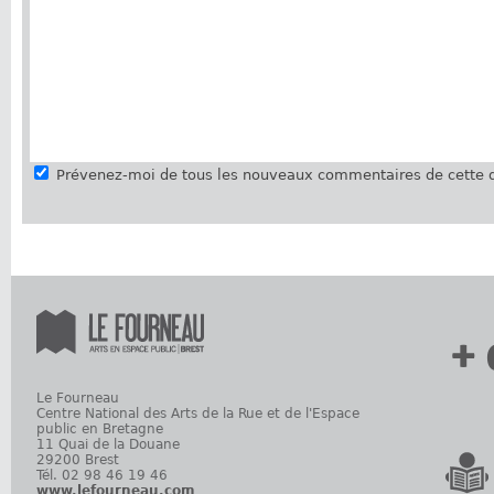
Prévenez-moi de tous les nouveaux commentaires de cette d
+ 
Le Fourneau
Centre National des Arts de la Rue et de l'Espace
public en Bretagne
11 Quai de la Douane
29200 Brest
Tél. 02 98 46 19 46
www.lefourneau.com