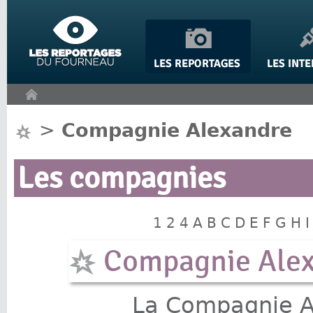
Panneau de gestion des cookies
>
Compagnie Alexandre
Les compagnies
1
2
4
A
B
C
D
E
F
G
H
I
Compagnie Ale
La Compagnie A