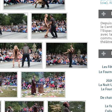
(cie)
,
F
Depuis 
le Cent
l’Espac
avec la
commun
théâtre
Les Fê
Le Fourn
202
La Nuit 
Le Fou
De chair
Le f
Coll