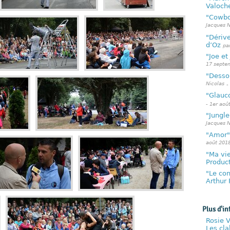
Valoch
"Cowbo
Jacques N
"Dérive
d’Oz
pa
"Joe et
17 septe
"Dessou
Nicolas
-
"Glauco
- 1er aoû
"Jungle
Jacques N
"Amor"
août 201
"Ma vie
Produc
"Le con
Arthur 
Plus d'in
Rosie V
Les cla