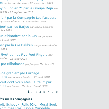
es
par Jacques Nicolas
- 17 septembre 2019
y ou indien ?" par le Groupe Déjà
par
icolas
- 17 septembre 2019
(s)" par la Compagnie Les Passeurs
r Jacques Nicolas
- 17 septembre 2019
 Joe" par les Barjes
par Jacques Nicolas
-
mbre 2019
s d’histoire" par la CIA
par Jacques
 19 août 2019
s" par la Cie Bakhus
par Jacques Nicolas
t 2019
 Five" par les Five Foot Fingers
par
icolas
- 12 juillet 2019
 par Bilbobasso
par Jacques Nicolas
- 22
8
 de grenier" par Carnage
tions
par Jacques Nicolas
- 22 août 2018
cert dont vous êtes l’auteur" par
Ribo
par Jacques Nicolas
- 7 août 2018
1
2
3
4
5
6
7
>
fos sur les compagnies
olt
,
Schpouki Rolls (Cie)
,
Moral Soul
,
kbitumes (cie)
,
Doble Mandoble