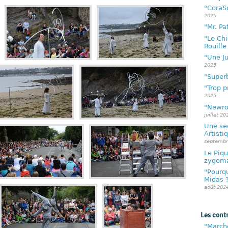
"CoraSo
2025
"Mr. P
"Le Chi
Rouille
"Une J
2025
"Super
"Trop p
2025
"Newro
juillet 20
Une se
Artist
septembr
Le Piqu
zygoma
"Pourqu
Midas 
août 202
Les cont
"Marche