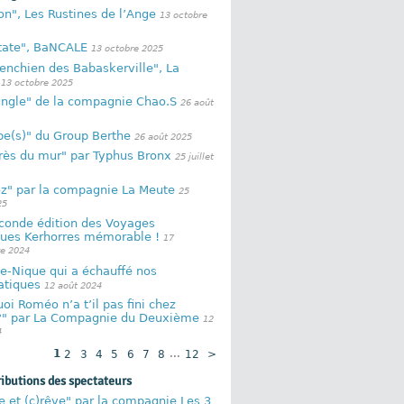
n", Les Rustines de l’Ange
13 octobre
atate", BaNCALE
13 octobre 2025
enchien des Babaskerville", La
13 octobre 2025
ungle" de la compagnie Chao.S
26 août
be(s)" du Group Berthe
26 août 2025
rès du mur" par Typhus Bronx
25 juillet
z" par la compagnie La Meute
25
25
conde édition des Voyages
iques Kerhorres mémorable !
17
e 2024
e-Nique qui a échauffé nos
tiques
12 août 2024
oi Roméo n’a t’il pas fini chez
?" par La Compagnie du Deuxième
12
4
1
2
3
4
5
6
7
8
...
12
>
ributions des spectateurs
 et (c)rêve" par la compagnie Les 3