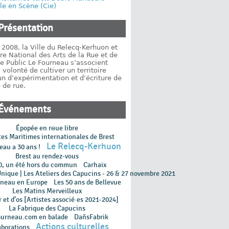
ile en Scène (Cie)
Présentation
2008, la Ville du Relecq-Kerhuon et
re National des Arts de la Rue et de
e Public Le Fourneau s’associent
 volonté de cultiver un territoire
 d’expérimentation et d’écriture de
 de rue.
Événements
Épopée en rɵue libre
tes Maritimes internationales de Brest
Le Relecq-Kerhuon
eau a 30 ans !
Brest au rendez-vous
0, un été hors du commun
Carhaix
Unique | Les Ateliers des Capucins - 26 & 27 novembre 2021
rneau en Europe
Les 50 ans de Bellevue
Les Matins Merveilleux
 et d’os [Artistes associé·es 2021-2024]
La Fabrique des Capucins
ourneau.com en balade
DañsFabrik
Actions culturelles
aborations