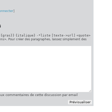
onnecter
]
i
{{gras}}
{italique}
-*liste
[texte->url]
<quote>
ins>
. Pour créer des paragraphes, laissez simplement des
ux commentaires de cette discussion par email