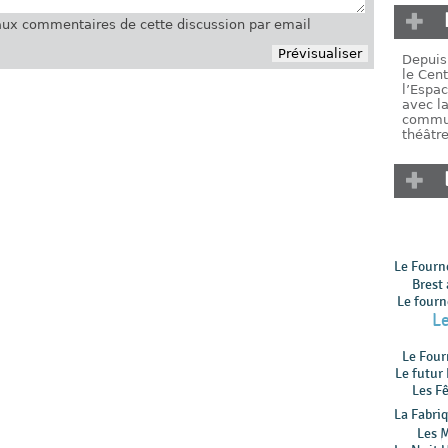
ux commentaires de cette discussion par email
Depuis 
le Cent
l’Espac
avec la
commun
théâtre
Le Fourn
Brest
Le four
L
Le Four
Le futur
Les Fê
La Fabri
Les M