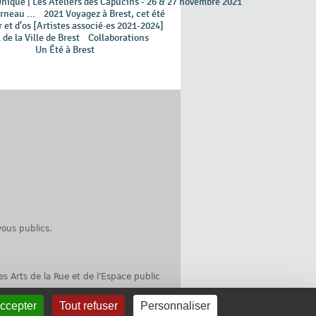
Unique | Les Ateliers des Capucins - 26 & 27 novembre 2021
rneau ...
2021 Voyagez à Brest, cet été
 et d’os [Artistes associé·es 2021-2024]
 de la Ville de Brest
Collaborations
Un Été à Brest
ous publics.
es Arts de la Rue et de l'Espace public
accepter
Tout refuser
Personnaliser