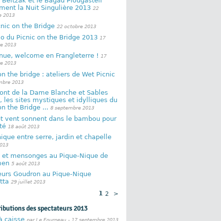
Beltzak et le Bagad Plougastell
ment la Nuit Singulière 2013
22
 2013
nic on the Bridge
22 octobre 2013
o du Picnic on the Bridge 2013
17
e 2013
nue, welcome en Frangleterre !
17
e 2013
on the bridge : ateliers de Wet Picnic
mbre 2013
Pont de la Dame Blanche et Sables
 les sites mystiques et idylliques du
on the Bridge ...
8 septembre 2013
et vent sonnent dans le bambou pour
té
18 août 2013
ique entre serre, jardin et chapelle
2013
on et mensonges au Pique-Nique de
men
5 août 2013
eurs Goudron au Pique-Nique
tta
29 juillet 2013
1
2
>
ributions des spectateurs 2013
à caisse
par Le Fourneau
- 17 septembre 2013