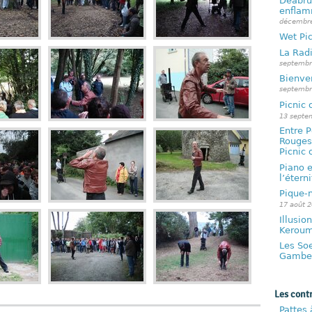
Deabru 
enflam
décembre
Wet Pic
La Radi
septembr
Bienve
septembr
Picnic 
13 septe
Entre 
Rouges,
Picnic 
Piano 
l’éterni
Pique-n
17 août 
Illusi
Kerou
Les So
Gambe
Les cont
Pattes 