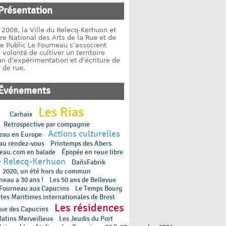
Présentation
2008, la Ville du Relecq-Kerhuon et
re National des Arts de la Rue et de
e Public Le Fourneau s’associent
 volonté de cultiver un territoire
 d’expérimentation et d’écriture de
 de rue.
Événements
Les Rias
Carhaix
Retrospective par compagnie
Actions culturelles
eau en Europe
 au rendez-vous
Printemps des Abers
neau.com en balade
Épopée en rɵue libre
e Relecq-Kerhuon
DañsFabrik
2020, un été hors du commun
neau a 30 ans !
Les 50 ans de Bellevue
 Fourneau aux Capucins
Le Temps Bourg
tes Maritimes internationales de Brest
Les résidences
que des Capucins
atins Merveilleux
Les Jeudis du Port