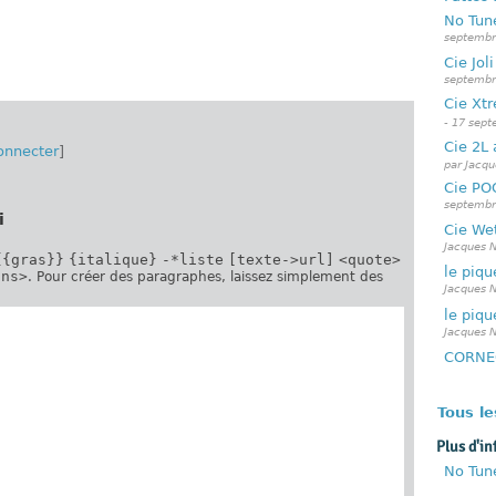
No Tune
septembr
Cie Jol
septembr
Cie Xtr
- 17 sep
Cie 2L 
onnecter
]
par Jacqu
Cie PO
septembr
i
Cie Wet
Jacques N
{{gras}}
{italique}
-*liste
[texte->url]
<quote>
le piq
ins>
. Pour créer des paragraphes, laissez simplement des
Jacques N
le piq
Jacques N
CORNEG
Tous l
Plus d'in
No Tune