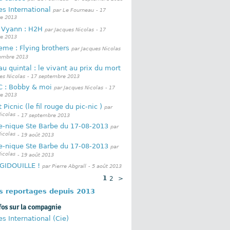
s International
par Le Fourneau
- 17
e 2013
i Vyann : H2H
par Jacques Nicolas
- 17
e 2013
eme : Flying brothers
par Jacques Nicolas
tembre 2013
au quintal : le vivant au prix du mort
es Nicolas
- 17 septembre 2013
C : Bobby & moi
par Jacques Nicolas
- 17
e 2013
 Picnic (le fil rouge du pic-nic )
par
icolas
- 17 septembre 2013
ue-nique Ste Barbe du 17-08-2013
par
icolas
- 19 août 2013
ue-nique Ste Barbe du 17-08-2013
par
icolas
- 19 août 2013
IDOUILLE !
par Pierre Abgrall
- 5 août 2013
1
2
>
es reportages depuis 2013
fos sur la compagnie
s International (Cie)