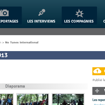
n
>
No Tunes International
013
Publié 
Diaporama
Les repo