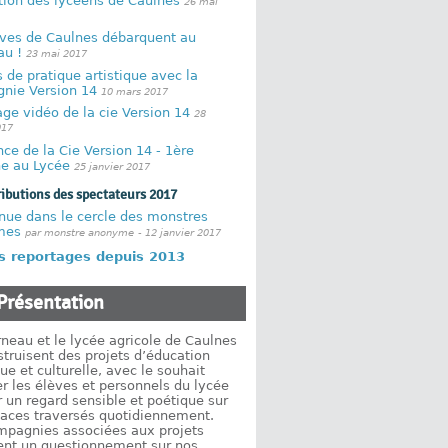
ution des lycéens de Caulnes
26 mai
èves de Caulnes débarquent au
au !
23 mai 2017
s de pratique artistique avec la
nie Version 14
10 mars 2017
ge vidéo de la cie Version 14
28
017
ce de la Cie Version 14 - 1ère
e au Lycée
25 janvier 2017
ributions des spectateurs 2017
nue dans le cercle des monstres
mes
par monstre anonyme
- 12 janvier 2017
es reportages depuis 2013
Présentation
neau et le lycée agricole de Caulnes
truisent des projets d’éducation
que et culturelle, avec le souhait
er les élèves et personnels du lycée
 un regard sensible et poétique sur
paces traversés quotidiennement.
mpagnies associées aux projets
ent un questionnement sur nos