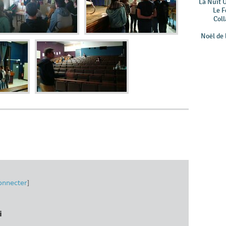
La Nuit 
Le F
Coll
Noël de 
onnecter
]
i