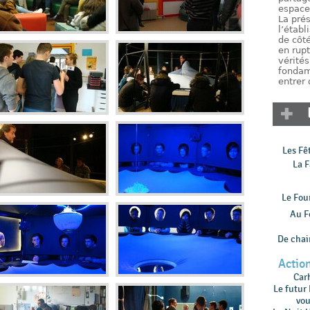
espac
La prés
l’étab
de côté
en rupt
vérité
fondam
entrer 
Les Fê
La F
Le Fou
Au F
De chair
Action
Car
Le futur
vou