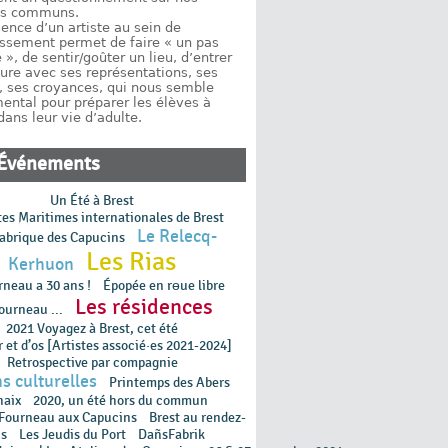
es communs.
ence d’un artiste au sein de
lissement permet de faire « un pas
 », de sentir/goûter un lieu, d’entrer
ure avec ses représentations, ses
s, ses croyances, qui nous semble
ental pour préparer les élèves à
dans leur vie d’adulte.
Événements
Un Été à Brest
tes Maritimes internationales de Brest
Le Relecq-
abrique des Capucins
Les Rias
Kerhuon
rneau a 30 ans !
Épopée en rɵue libre
Les résidences
ourneau ...
2021 Voyagez à Brest, cet été
 et d’os [Artistes associé·es 2021-2024]
Retrospective par compagnie
s culturelles
Printemps des Abers
haix
2020, un été hors du commun
 Fourneau aux Capucins
Brest au rendez-
s
Les Jeudis du Port
DañsFabrik