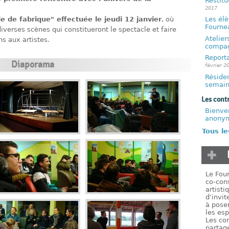
Restit
2017
Les él
e de fabrique" effectuée le jeudi 12 janvier
, où
Fourne
diverses scènes qui constitueront le spectacle et faire
Atelier
ns aux artistes.
compag
Reporta
Diaporama
février 2
Résiden
semain
Les cont
Bienve
anony
Tous l
Le Four
co-cons
artisti
d’invit
à poser
les es
Les co
partag