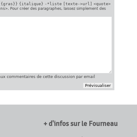
{{gras}}
{italique}
-*liste
[texte->url]
<quote>
ins>
. Pour créer des paragraphes, laissez simplement des
ux commentaires de cette discussion par email
+ d'infos sur le Fourneau