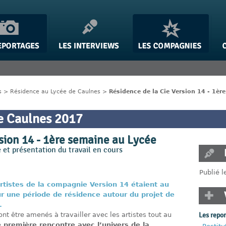
s
>
Résidence au Lycée de Caulnes
>
Résidence de la Cie Version 14 - 1èr
e Caulnes 2017
sion 14 - 1ère semaine au Lycée
 et présentation du travail en cours
Publié l
artistes de la compagnie Version 14 étaient au
r une période de résidence autour du projet de
.
Les repo
nt être amenés à travailler avec les artistes tout au
e
première rencontre avec l’univers de la