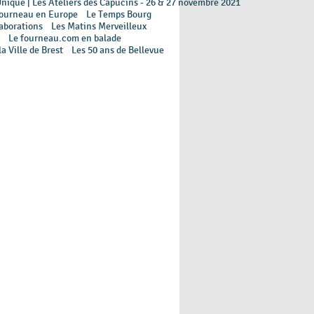
Unique | Les Ateliers des Capucins - 26 & 27 novembre 2021
ourneau en Europe
Le Temps Bourg
aborations
Les Matins Merveilleux
Le fourneau.com en balade
la Ville de Brest
Les 50 ans de Bellevue