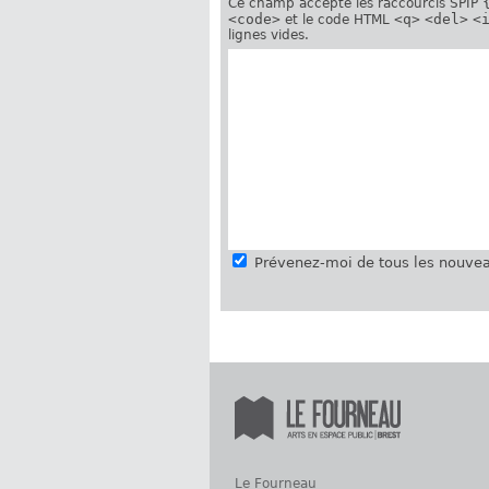
Ce champ accepte les raccourcis SPIP
<code>
<q>
<del>
<
et le code HTML
lignes vides.
Prévenez-moi de tous les nouvea
Le Fourneau