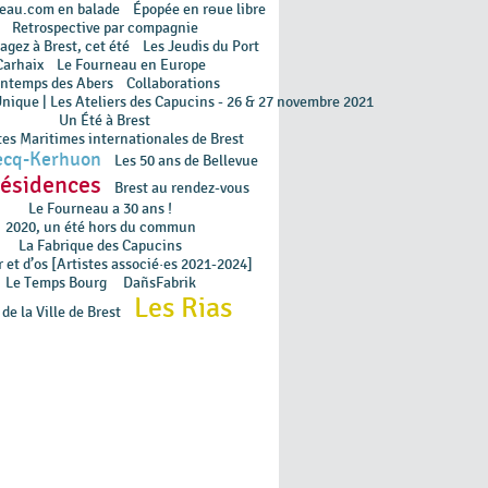
neau.com en balade
Épopée en rɵue libre
Retrospective par compagnie
gez à Brest, cet été
Les Jeudis du Port
Carhaix
Le Fourneau en Europe
intemps des Abers
Collaborations
Unique | Les Ateliers des Capucins - 26 & 27 novembre 2021
Un Été à Brest
tes Maritimes internationales de Brest
ecq-Kerhuon
Les 50 ans de Bellevue
résidences
Brest au rendez-vous
Le Fourneau a 30 ans !
2020, un été hors du commun
La Fabrique des Capucins
 et d’os [Artistes associé·es 2021-2024]
Le Temps Bourg
DañsFabrik
Les Rias
de la Ville de Brest