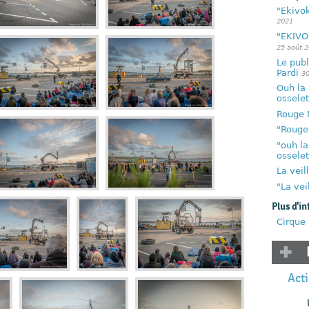
"Ekivok
2021
"EKIVO
25 août 
Le publ
Pardi
30
Ouh la 
osselet
Rouge N
"Rouge 
"ouh la
osselet
La veil
"La vei
Plus d'in
Cirque 
Acti