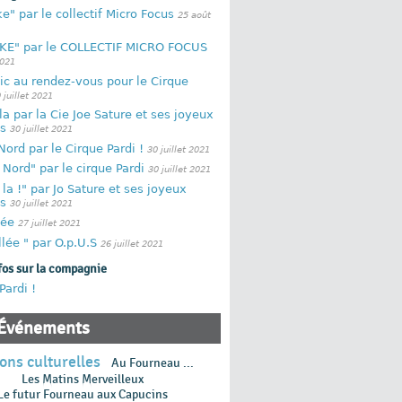
e" par le collectif Micro Focus
25 août
KE" par le COLLECTIF MICRO FOCUS
2021
ic au rendez-vous pour le Cirque
 juillet 2021
la par la Cie Joe Sature et ses joyeux
s
30 juillet 2021
ord par le Cirque Pardi !
30 juillet 2021
Nord" par le cirque Pardi
30 juillet 2021
 la !" par Jo Sature et ses joyeux
s
30 juillet 2021
lée
27 juillet 2021
llée " par O.p.U.S
26 juillet 2021
fos sur la compagnie
Pardi !
Événements
ons culturelles
Au Fourneau ...
Les Matins Merveilleux
Le futur Fourneau aux Capucins