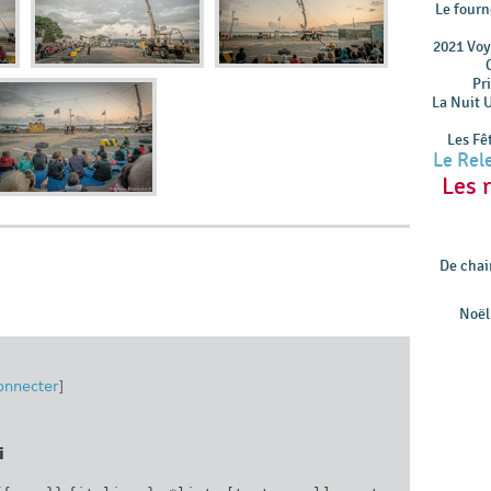
Le four
2021 Voya
Pr
La Nuit 
Les Fê
Le Rel
Les 
De chair
Noël 
onnecter
]
i