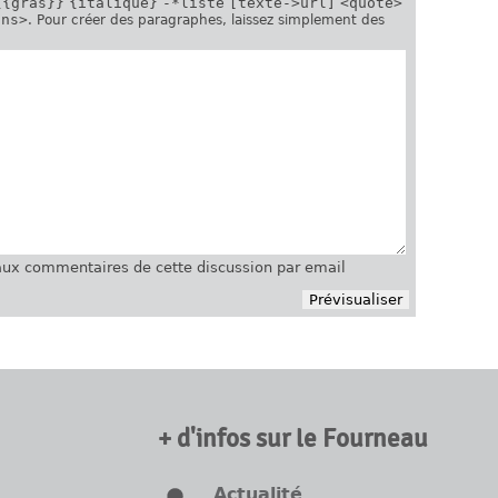
{{gras}}
{italique}
-*liste
[texte->url]
<quote>
ins>
. Pour créer des paragraphes, laissez simplement des
ux commentaires de cette discussion par email
+ d'infos sur le Fourneau
Actualité