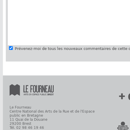
Prévenez-moi de tous les nouveaux commentaires de cette d
+ 
Le Fourneau
Centre National des Arts de la Rue et de l'Espace
public en Bretagne
11 Quai de la Douane
29200 Brest
Tél. 02 98 46 19 46