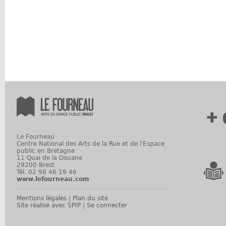
+ 
Le Fourneau
Centre National des Arts de la Rue et de l'Espace
public en Bretagne
11 Quai de la Douane
29200 Brest
Tél. 02 98 46 19 46
www.lefourneau.com
Mentions légales
|
Plan du site
Site réalisé avec SPIP
|
Se connecter