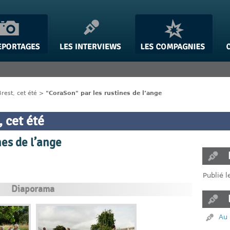
rest, cet été
>
"CoraSon" par les rustines de l’ange
 cet été
nes de l’ange
Publié 
Diaporama
Au 