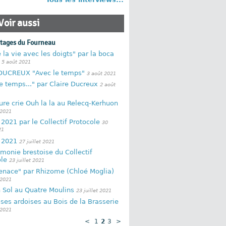
Voir aussi
rtages du Fourneau
la vie avec les doigts" par la boca
5 août 2021
 DUCREUX "Avec le temps"
3 août 2021
e temps..." par Claire Ducreux
2 août
ure crie Ouh la la au Relecq-Kerhuon
 2021
 2021 par le Collectif Protocole
30
21
 2021
27 juillet 2021
monie brestoise du Collectif
le
23 juillet 2021
tenace" par Rhizome (Chloé Moglia)
 2021
n Sol au Quatre Moulins
23 juillet 2021
ses ardoises au Bois de la Brasserie
 2021
<
1
2
3
>