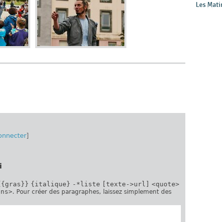
Les Mati
onnecter
]
i
{{gras}}
{italique}
-*liste
[texte->url]
<quote>
ins>
. Pour créer des paragraphes, laissez simplement des