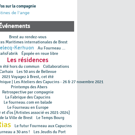
fos sur la compagnie
tines de l’ange
Événements
Brest au rendez-vous
tes Maritimes internationales de Brest
Relecq-Kerhuon
Au Fourneau ...
añsFabrik
Épopée en rɵue libre
Les résidences
un été hors du commun
Collaborations
Carhaix
Les 50 ans de Bellevue
2021 Voyagez à Brest, cet été
Unique | Les Ateliers des Capucins - 26 & 27 novembre 2021
Printemps des Abers
Retrospective par compagnie
La Fabrique des Capucins
Le fourneau.com en balade
Le Fourneau en Europe
 et d’os [Artistes associé·es 2021-2024]
de la Ville de Brest
Le Temps Bourg
Rias
Le futur Fourneau aux Capucins
urneau a 30 ans !
Les Jeudis du Port