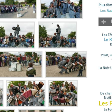
Plus d'in
Les Rus
Les Fê
Le 
D
2020, 
La Nuit 
De chair
Noël 
Les 
Le Fo