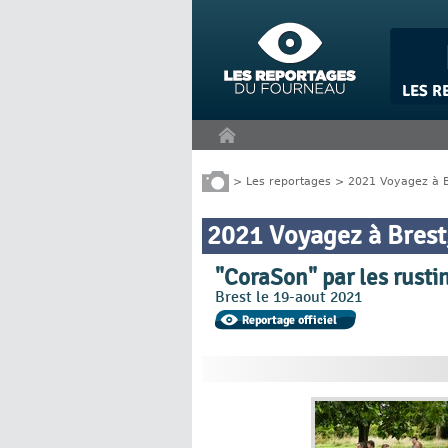
Panneau de gestion des cookies
>
Les reportages
>
2021 Voyagez à B
2021 Voyagez à Brest,
"CoraSon" par les rusti
Brest le 19-aout 2021