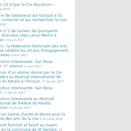
.R.I.N.G"par la Cie Mycelium
7
e 2020
 de Valparaiso qui tractait à lui
 container et qui recherchait la mer
2018
n n°2 de Leclerc de Quimperlé
directeur chez Leroy Merlin à
as
14 avril 2017
e : la Fédération Nationale des Arts
Rue célèbre les 20 ans d’engagement
rneau
3 avril 2017
iotico Interesante. Sari Rosa.
r. 2° séance
4 mars 2017
tion d’un atelier donné par la Cie
ka au Festival International de
 du Kérala à Thrissur.
27 février 2017
iotico Interesante. Sari Rosa.
r.
27 février 2017
iotico Interesante au Festival
tional de théâtre du Kérala.
ions
24 février 2017
sur Saône chante et danse pour la
te des arts de la rue !
24 juillet 2016
idi familial et festif au Guern-
 en la commune de St Servais.
21