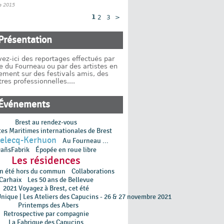
 2015
1
2
3
>
Présentation
ez-ici des reportages effectués par
e du Fourneau ou par des artistes en
ement sur des festivals amis, des
res professionnelles....
Événements
Brest au rendez-vous
tes Maritimes internationales de Brest
Relecq-Kerhuon
Au Fourneau ...
añsFabrik
Épopée en rɵue libre
Les résidences
un été hors du commun
Collaborations
Carhaix
Les 50 ans de Bellevue
2021 Voyagez à Brest, cet été
Unique | Les Ateliers des Capucins - 26 & 27 novembre 2021
Printemps des Abers
Retrospective par compagnie
La Fabrique des Capucins