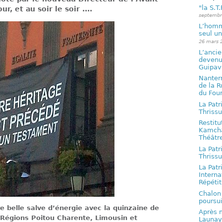
"la S.T
r, et au soir le soir ....
septembr
L’homme
seul un
26 mars 
L’ancie
devenu 
Guipav
Nanterr
de la 
du Fou
La Patr
Thrissu
Restitu
Kamchat
Théâtre
La Patr
Thrissu
La Patr
Interna
Répétit
Chalon 
poursui
 belle salve d’énergie avec la quinzaine de
Après m
 Régions Poitou Charente, Limousin et
Launay