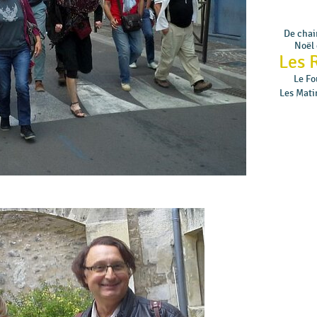
De chair
Noël 
Les 
Le Fo
Les Mati