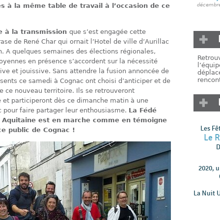
décembre
és à la même table de travail à l’occasion de ce
 à la transmission
que s’est engagée cette
ase de René Char qui ornait l’Hotel de ville d’Aurillac
n. A quelques semaines des élections régionales,
Retrouv
itoyennes en présence s’accordent sur la nécessité
l’équip
ive et jouissive. Sans attendre la fusion annoncée de
déplac
rencont
ésents ce samedi à Cognac ont choisi d’anticiper et de
de ce nouveau territoire. Ils se retrouveront
 et participeront dès ce dimanche matin à une
c pour faire partager leur enthousiasme.
La Fédé
et Aquitaine est en marche comme en témoigne
Les Fê
ce public de Cognac !
Le 
D
2020, 
La Nuit 