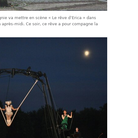
nie va mettre en scène « Le rêve d’Erica » dans
 après-midi. Ce soir, ce rêve a pour compagne la