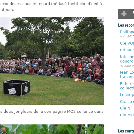
econdes », sous le regard médusé (petit clin d’oeil à
ateurs.
Les repo
Philip
août 201
Cie VOL
retour 
Kitschn
goudron
31 août 
Jean Lo
transmi
Et le r
collect
Le cirq
Cie Le s
Cie N° 
les deux jongleurs de la compagnie MO2 se lance dans
Cie MO
Les cont