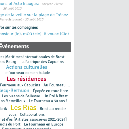
ions et Acte Inaugural
par Jean-Pierre
- 26 août 2015
e de la veille sur la plage de Trénez
Pierre Estournet
- 25 août 2015
fos sur les compagnies
onsieur (le)
,
mO3 (cie)
,
Bivouac (Cie)
Événements
tes Maritimes internationales de Brest
mps Bourg
La Fabrique des Capucins
Actions culturelles
Le fourneau.com en balade
Les résidences
 Fourneau aux Capucins
Au Fourneau ...
lecq-Kerhuon
Épopée en rɵue libre
Les 50 ans de Bellevue
Un Été à Brest
ins Merveilleux
Le Fourneau a 30 ans !
Les Rias
brik
Brest au rendez-
vous
Collaborations
 et d’os [Artistes associé·es 2021-2024]
udis du Port
Le Fourneau en Europe