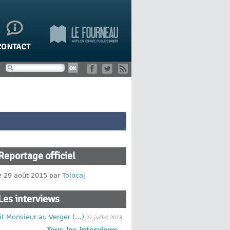
Reportage officiel
le 29 août 2015 par
Tolocaj
Les interviews
it Monsieur au Verger (…)
21 juillet 2013
Tous les interviews...