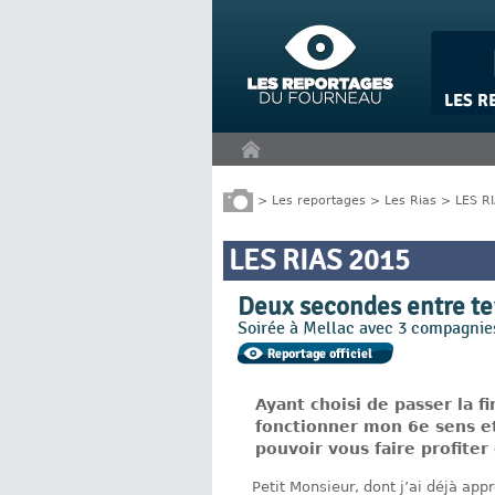
Panneau de gestion des cookies
>
Les reportages
>
Les Rias
>
LES R
LES RIAS 2015
Deux secondes entre ter
Soirée à Mellac avec 3 compagnie
Ayant choisi de passer la fi
fonctionner mon 6e sens et 
pouvoir vous faire profiter 
Petit Monsieur, dont j’ai déjà app