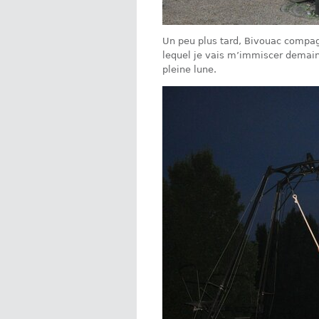
Un peu plus tard, Bivouac compag
lequel je vais m’immiscer demain
pleine lune.