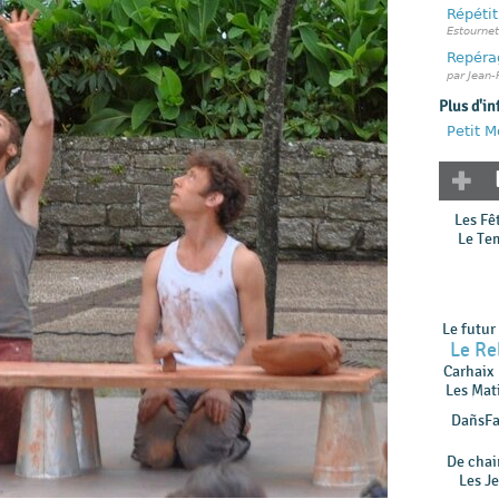
Répétit
Estournet
Repérag
par Jean-
Plus d'in
Petit M
Les Fê
Le Te
Le futur
Le Re
Carhaix
Les Mat
DañsFa
De chair
Les Je