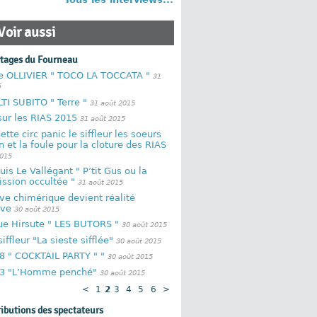
Voir aussi
rtages du Fourneau
pe OLLIVIER " TOCO LA TOCCATA "
31
5
TI SUBITO " Terre "
31 août 2015
sur les RIAS 2015
31 août 2015
ette circ panic le siffleur les soeurs
 et la foule pour la cloture des RIAS
2015
uis Le Vallégant " P’tit Gus ou la
ssion occultée "
31 août 2015
êve chimérique devient réalité
ive
30 août 2015
ue Hirsute " LES BUTORS "
30 août 2015
iffleur "La sieste sifflée"
30 août 2015
8 " COCKTAIL PARTY " "
30 août 2015
3 "L’Homme penché"
30 août 2015
<
1
2
3
4
5
6
>
ributions des spectateurs