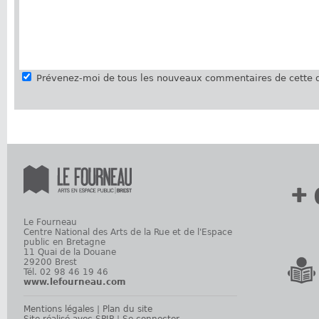
Prévenez-moi de tous les nouveaux commentaires de cette d
+ 
Le Fourneau
Centre National des Arts de la Rue et de l'Espace
public en Bretagne
11 Quai de la Douane
29200 Brest
Tél. 02 98 46 19 46
www.lefourneau.com
Mentions légales
|
Plan du site