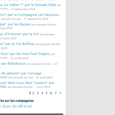
y ou indien ?" par le Groupe Déjà
par
icolas
- 17 septembre 2019
(s)" par la Compagnie Les Passeurs
r Jacques Nicolas
- 17 septembre 2019
 Joe" par les Barjes
par Jacques Nicolas
-
mbre 2019
s d’histoire" par la CIA
par Jacques
 19 août 2019
s" par la Cie Bakhus
par Jacques Nicolas
t 2019
 Five" par les Five Foot Fingers
par
icolas
- 12 juillet 2019
 par Bilbobasso
par Jacques Nicolas
- 22
8
 de grenier" par Carnage
tions
par Jacques Nicolas
- 22 août 2018
cert dont vous êtes l’auteur" par
Ribo
par Jacques Nicolas
- 7 août 2018
1
2
3
4
5
6
7
>
fos sur les compagnies
 (Cie)
,
On Off (Cie)