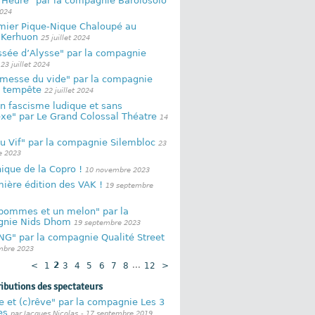
 Heure" par la compagnie Barolosolo
2024
mier Pique-Nique Chaloupé au
-Kerhuon
25 juillet 2024
ssée d’Alysse" par la compagnie
23 juillet 2024
omesse du vide" par la compagnie
e tempête
22 juillet 2024
n fascisme ludique et sans
xe" par Le Grand Colossal Théatre
14
u Vif" par la compagnie Silembloc
23
 2023
ique de la Copro !
10 novembre 2023
ière édition des VAK !
19 septembre
pommes et un melon" par la
nie Nids Dhom
19 septembre 2023
NG" par la compagnie Qualité Street
mbre 2023
<
1
2
3
4
5
6
7
8
...
12
>
ributions des spectateurs
 et (c)rêve" par la compagnie Les 3
es
par Jacques Nicolas
- 17 septembre 2019