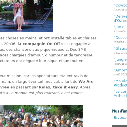
"Cowbo
Jacques N
"Dérive
d’Oz
pa
"Joe et
17 septe
"Dessou
les choses en mains, et ont installé tables et chaises
Nicolas
-
al. 20h36,
la compagnie On Off
s’est engagée à
"Glauco
bras, des chansons aux pique-niqueurs. Des SMS
- 1er aoû
ces chargées d’amour, d’humour et de tendresse.
"Jungle
ectateurs ont dégusté leur pique-nique tout en
Jacques N
"Amor"
août 201
leur mission, car les spectateurs étaient ravis de
"Ma vie
 main, un large éventail musical, allant de
We Are
Produc
ivrée
en passant par
Relax, take it easy
. Après
"Le con
anté
« Le monde est plus marrant, c’est moins
Arthur 
Plus d'in
Bivouac