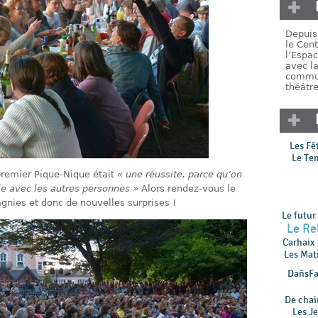
Depuis 
le Cent
l’Espac
avec la
commun
théâtre
Les Fê
Le Te
premier Pique-Nique était
« une réussite, parce qu’on
e avec les autres personnes »
Alors rendez-vous le
gnies et donc de nouvelles surprises !
Le futur
Le Re
Carhaix
Les Mat
DañsFa
De chair
Les Je