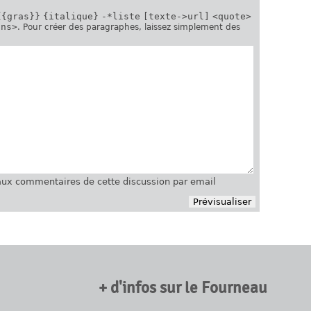
{{gras}}
{italique}
-*liste
[texte->url]
<quote>
ins>
. Pour créer des paragraphes, laissez simplement des
ux commentaires de cette discussion par email
+ d'infos sur le Fourneau