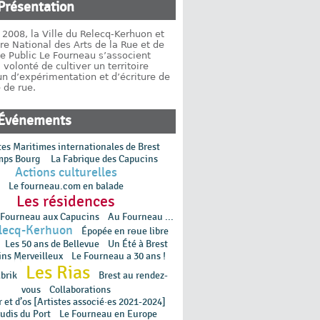
Présentation
2008, la Ville du Relecq-Kerhuon et
re National des Arts de la Rue et de
e Public Le Fourneau s’associent
 volonté de cultiver un territoire
 d’expérimentation et d’écriture de
 de rue.
Événements
tes Maritimes internationales de Brest
mps Bourg
La Fabrique des Capucins
Actions culturelles
Le fourneau.com en balade
Les résidences
 Fourneau aux Capucins
Au Fourneau ...
lecq-Kerhuon
Épopée en rɵue libre
Les 50 ans de Bellevue
Un Été à Brest
ins Merveilleux
Le Fourneau a 30 ans !
Les Rias
brik
Brest au rendez-
vous
Collaborations
 et d’os [Artistes associé·es 2021-2024]
udis du Port
Le Fourneau en Europe