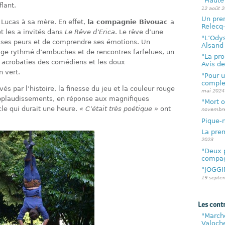
"Haute
lant.
12 août 
Un pre
 Lucas à sa mère. En effet,
la compagnie Bivouac
a
Relecq
et les a invités dans
Le Rêve d’Erica
. Le rêve d’une
"L’Ody
r ses peurs et de comprendre ses émotions. Un
Alsand
age rythmé d’embuches et de rencontres farfelues, un
"La pr
es acrobaties des comédiens et les doux
Avis d
 vert.
"Pour u
comple
és par l’histoire, la finesse du jeu et la couleur rouge
mai 2024
pplaudissements, en réponse aux magnifiques
"Mort o
cle qui durait une heure.
« C’était très poétique »
ont
novembre
Pique-n
La prem
2023
"Deux 
compag
"JOGGI
19 septe
Les cont
"Marche
Valoch