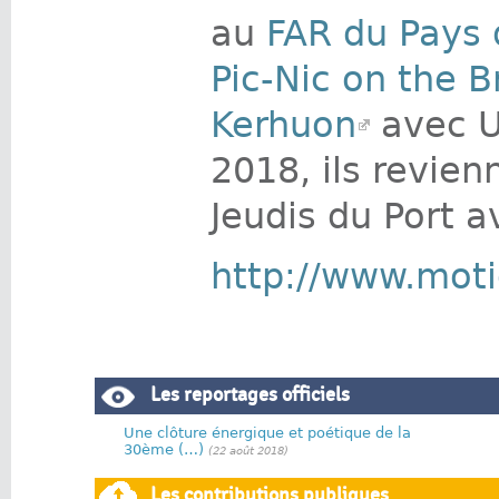
au
FAR du Pays 
Pic-Nic on the B
Kerhuon
avec U
2018, ils revien
Jeudis du Port 
http://www.mot
Les reportages officiels
Une clôture énergique et poétique de la
30ème (…)
(22 août 2018)
Les contributions publiques