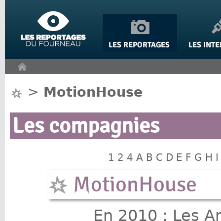
Panneau de gestion des cookies
>
MotionHouse
Les compagnies
1
2
4
A
B
C
D
E
F
G
H
I
MotionHouse
En 2010 : Les A