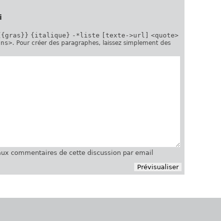
i
{{gras}}
{italique}
-*liste
[texte->url]
<quote>
ins>
. Pour créer des paragraphes, laissez simplement des
ux commentaires de cette discussion par email