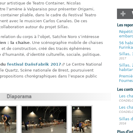
eur artistique de Teatro Container, Nicolas
ntre l’amène à Valparaiso pour présenter
Origami
,
container pliable, dans le cadre du Festival Teatro
ement avec le musicien Carlos Canales. De ces
Les repo
collaboration autour du projet
Sillas
.
Répétit
embar
 relation du corps à l’objet, Satchie Noro s’intéresse
en : la chaise
. Une scénographie mobile de chaises
56 habi
Furinka
 et de construction, créé des tracés éphémères
Sillas,
d’humanité, d’identité culturelle, sociale, politique.
2017
e du
festival DañsFabrik 2017
Le Centre National
Sillas,
habitan
 le Quartz, Scène nationale de Brest, poursuivent
Premièr
e propositions chorégraphiques dans l’espace public
Fourne
Les cont
Diaporama
Les cha
COADELOT
Les ch
COADELOT
Sillas 
2016
Plus d'in