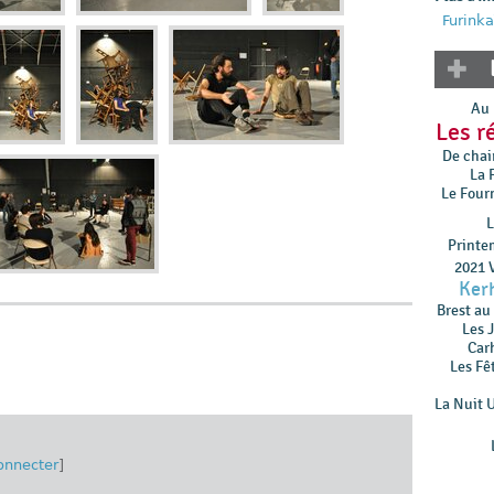
Furinka
Au 
Les r
De chair
La 
Le Four
L
Printe
2021 V
Ker
Brest au
Les 
Car
Les Fê
La Nuit 
onnecter
]