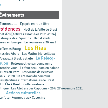
ï
Événements
Fourneau ...
Épopée en rɵue libre
ésidences
Noël de la Ville de Brest
 et d’os [Artistes associé·es 2021-2024]
Fabrique des Capucins
DañsFabrik
neau en Europe
Le Fourneau a 30 ans !
Les Rias
e Temps Bourg
mps des Abers
Les Matins Merveilleux
Le Relecq-
oyagez à Brest, cet été
huon
Retrospective par compagnie
 rendez-vous
Le fourneau.com en balade
Jeudis du Port
Les 50 ans de Bellevue
haix
2020, un été hors du commun
tes Maritimes internationales de Brest
Un Été à Brest
Collaborations
Unique | Les Ateliers des Capucins - 26 & 27 novembre 2021
Actions culturelles
Le futur Fourneau aux Capucins