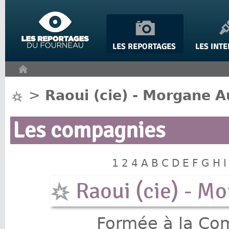
Panneau de gestion des cookies
>
Raoui (cie) - Morgane 
Les compagnies
1
2
4
A
B
C
D
E
F
G
H
I
Raoui (cie) - M
Formée à la Com