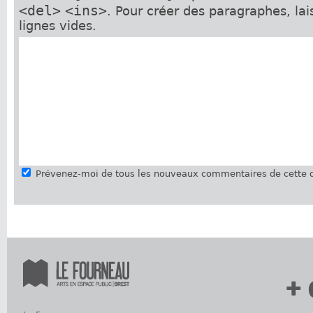
<del>
<ins>
. Pour créer des paragraphes, la
lignes vides.
Prévenez-moi de tous les nouveaux commentaires de cette d
+ 