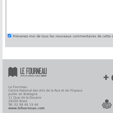
Prévenez-moi de tous les nouveaux commentaires de cette d
+ 
Le Fourneau
Centre National des Arts de la Rue et de l'Espace
public en Bretagne
11 Quai de la Douane
29200 Brest
Tél. 02 98 46 19 46
www.lefourneau.com