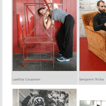
Laetitia Couasnon
benjamin Tricha