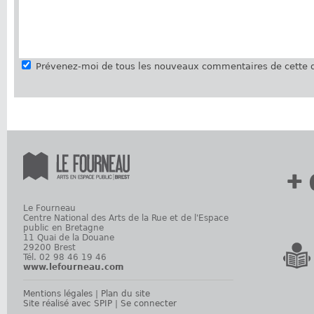
Prévenez-moi de tous les nouveaux commentaires de cette d
+ 
Le Fourneau
Centre National des Arts de la Rue et de l'Espace
public en Bretagne
11 Quai de la Douane
29200 Brest
Tél. 02 98 46 19 46
www.lefourneau.com
Mentions légales
|
Plan du site
Site réalisé avec SPIP
|
Se connecter