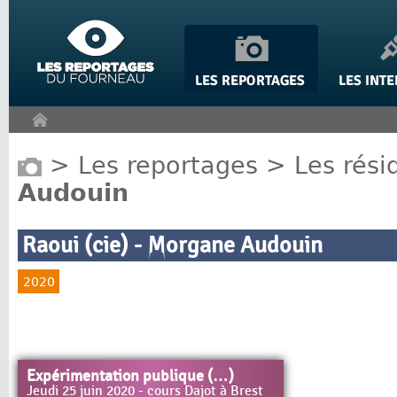
Panneau de gestion des cookies
>
Les reportages
>
Les rési
Audouin
Raoui (cie) - Morgane Audouin
2020
Expérimentation publique (…)
Jeudi 25 juin 2020 - cours Dajot à Brest