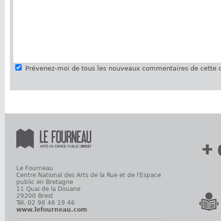
Prévenez-moi de tous les nouveaux commentaires de cette d
+ 
Le Fourneau
Centre National des Arts de la Rue et de l'Espace
public en Bretagne
11 Quai de la Douane
29200 Brest
Tél. 02 98 46 19 46
www.lefourneau.com