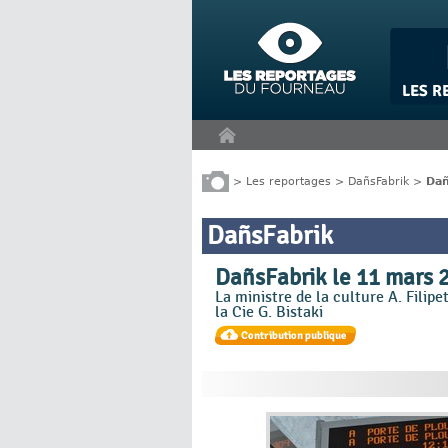
Panneau de gestion des cookies
>
Les reportages
>
DañsFabrik
>
Dañ
DañsFabrik
DañsFabrik le 11 mars 
La ministre de la culture A. Filipe
la Cie G. Bistaki