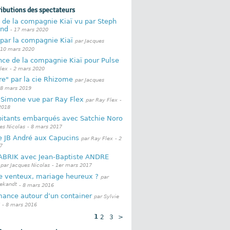
ributions des spectateurs
 de la compagnie Kiaï vu par Steph
nd
- 17 mars 2020
par la compagnie Kiaï
par Jacques
 10 mars 2020
nce de la compagnie Kiaï pour Pulse
lex
- 2 mars 2020
re" par la cie Rhizome
par Jacques
 8 mars 2019
 Simone vue par Ray Flex
par Ray Flex
-
2018
bitants embarqués avec Satchie Noro
es Nicolas
- 8 mars 2017
e JB André aux Capucins
par Ray Flex
- 2
7
BRIK avec Jean-Baptiste ANDRE
par Jacques Nicolas
- 1er mars 2017
e venteux, mariage heureux ?
par
eekandt
- 8 mars 2016
mance autour d’un container
par Sylvie
- 8 mars 2016
1
2
3
>