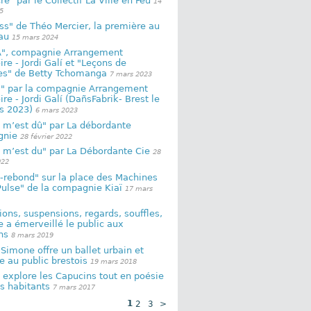
re" par le Collectif La Ville en Feu
14
5
ss" de Théo Mercier, la première au
au
15 mars 2024
", compagnie Arrangement
ire - Jordi Galí et "Leçons de
es" de Betty Tchomanga
7 mars 2023
" par la compagnie Arrangement
ire - Jordi Galí (DañsFabrik- Brest le
s 2023)
6 mars 2023
 m’est dû" par La débordante
gnie
28 février 2022
i m’est du" par La Débordante Cie
28
022
-rebond" sur la place des Machines
ulse" de la compagnie Kiaï
17 mars
ons, suspensions, regards, souffles,
e a émerveillé le public aux
ns
8 mars 2019
Simone offre un ballet urbain et
e au public brestois
19 mars 2018
" explore les Capucins tout en poésie
s habitants
7 mars 2017
1
2
3
>