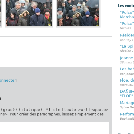
Les cont
"Pulse"
Marcha
"Pulse"
Nicolas
-
Réside
par Ray F
"La Spi
Nicolas
-
Jeanne
26 mars 
Les ha
par Jacqu
Floe, d
onnecter
]
mars 201
DAÑSFA
"FLOE"
i
Mariag
Sylvie B
{{gras}}
{italique}
-*liste
[texte->url]
<quote>
ins>
Perfor
. Pour créer des paragraphes, laissez simplement des
Beekandt