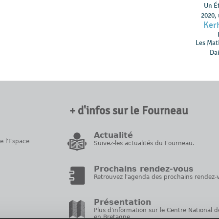
Un Ét
2020,
Ker
Les Mat
Da
+ d'infos sur le Fourneau
Actualité
de l'Espace
Suivez-les actualités du Fourneau.
Prochains rendez-vous
Retrouvez l'agenda des prochains rendez-v
Présentation
Plus d'information sur le Centre National d
en Bretagne.