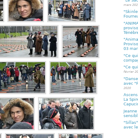
"Le Sac
mars 202
"Skinle
Fourne
"ANIMA
proviso
Ténèbr
"Anima
Proviso
03 mar
"Ce qui
compa
"Ce qu
février 2
"Danse
avec "P
2020
Ascensi
La Spir
Capuci
Jeanne 
sensibl
"Sillas
avec le