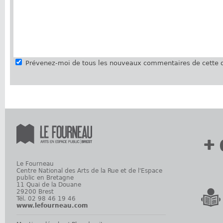
Prévenez-moi de tous les nouveaux commentaires de cette d
+ 
Le Fourneau
Centre National des Arts de la Rue et de l'Espace
public en Bretagne
11 Quai de la Douane
29200 Brest
Tél. 02 98 46 19 46
www.lefourneau.com