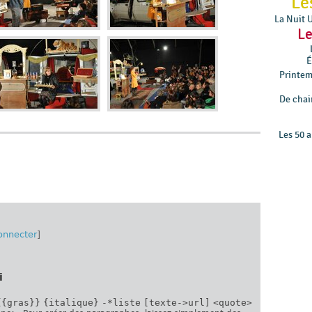
Le
La Nuit 
Le
É
Printem
De chair
Les 50 a
onnecter
]
i
{{gras}}
{italique}
-*liste
[texte->url]
<quote>