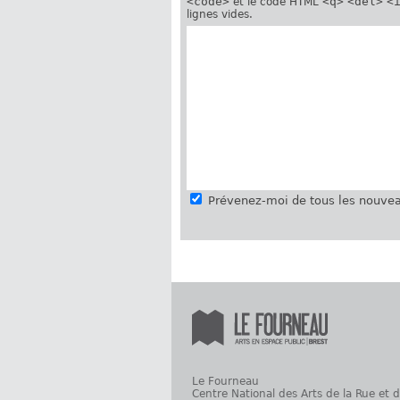
<code>
<q>
<del>
<
et le code HTML
lignes vides.
Prévenez-moi de tous les nouvea
Le Fourneau
Centre National des Arts de la Rue et 