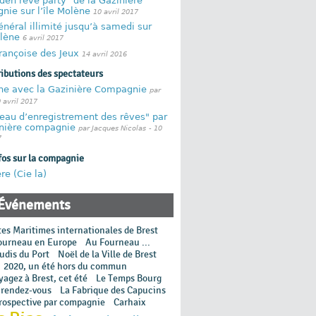
den rêve party" de la Gazinière
ie sur l’île Molène
10 avril 2017
néral illimité jusqu’à samedi sur
olène
6 avril 2017
rançoise des Jeux
14 avril 2016
ributions des spectateurs
ne avec la Gazinière Compagnie
par
0 avril 2017
eau d’enregistrement des rêves" par
inière compagnie
par Jacques Nicolas
- 10
7
fos sur la compagnie
re (Cie la)
Événements
tes Maritimes internationales de Brest
ourneau en Europe
Au Fourneau ...
udis du Port
Noël de la Ville de Brest
2020, un été hors du commun
agez à Brest, cet été
Le Temps Bourg
 rendez-vous
La Fabrique des Capucins
rospective par compagnie
Carhaix