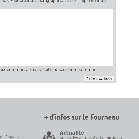
ins>
. Pour créer des paragraphes, laissez simplement des
ux commentaires de cette discussion par email
+ d'infos sur le Fourneau
Actualité
de l'Espace
Suivez-les actualités du Fourneau.