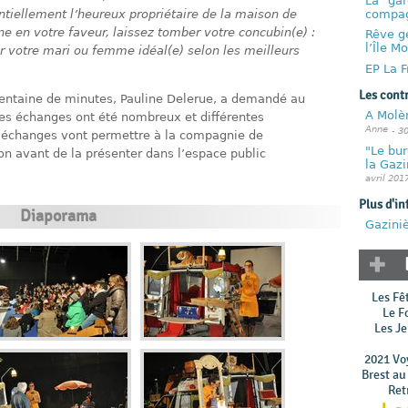
La "gar
compagn
ntiellement l’heureux propriétaire de la maison de
rne en votre faveur, laissez tomber votre concubin(e) :
Rêve gé
l’Île M
ir votre mari ou femme idéal(e) selon les meilleurs
EP La F
Les cont
rentaine de minutes, Pauline Delerue, a demandé au
A Molè
 Les échanges ont été nombreux et différentes
Anne
- 3
s échanges vont permettre à la compagnie de
"Le bur
ion avant de la présenter dans l’espace public
la Gaz
avril 201
Plus d'in
Diaporama
Gaziniè
Les Fê
Le F
Les Je
2021 Voy
Brest au
Ret